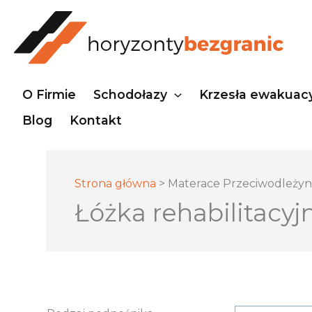
Przejdź
do
treści
O Firmie
Schodołazy
Krzesła ewakuac
Blog
Kontakt
Strona główna
>
Materace Przeciwodleży
Łóżka rehabilitacyj