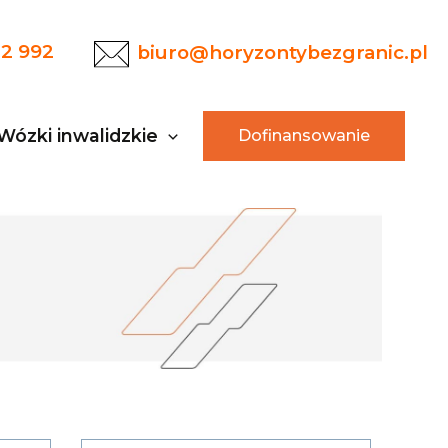
22 992
biuro@horyzontybezgranic.pl
Wózki inwalidzkie
Dofinansowanie