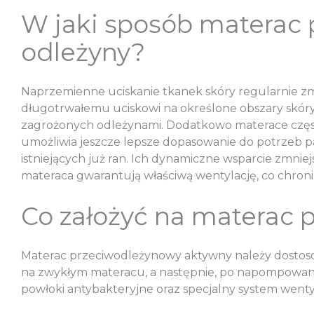
W jaki sposób materac
odleżyny?
Naprzemienne uciskanie tkanek skóry regularnie z
długotrwałemu uciskowi na określone obszary skór
zagrożonych odleżynami. Dodatkowo materace częst
umożliwia jeszcze lepsze dopasowanie do potrzeb p
istniejących już ran. Ich dynamiczne wsparcie zmnie
materaca gwarantują właściwą wentylację, co chron
Co założyć na materac
Materac przeciwodleżynowy aktywny należy dostosow
na zwykłym materacu, a następnie, po napompowaniu
powłoki antybakteryjne oraz specjalny system wenty