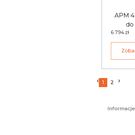
APM 42
do 
6 794 zł
Zoba
1
2
Informacje