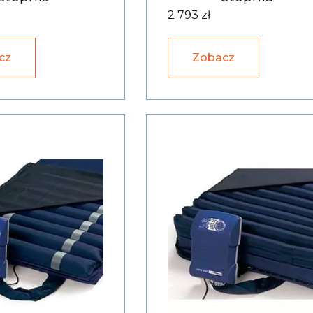
2 793 zł
cz
Zobacz