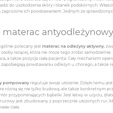
owadzi do uszkodzenia skóry i tkanek podskórnych. Właśc
 zagrożone ich powstawaniem. Jednym ze sprawdzonych
ę materac antyodleżynow
gólnie polecany jest
materac na odleżyny aktywny
, zw
 osoby leżącej, która nie może tego zrobić samodzielni
ca, a także pozycja ciała pacjenta. Cały mechanizm opier
zapobiegają powstawaniu odleżyn u chorego, a także re
wy pompowany
reguluje swoje ułożenie. Dzięki temu jes
e różnią się nie tylko budową, ale także konkretnym p
 komór przypominających bąbelki. Jest łatwy w użyciu, dl
owy jest zbudowany z poprzecznie ułożonych rur, któr
sie ciała.