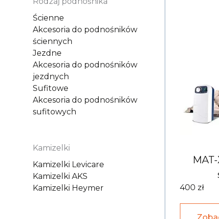
Rodzaj podnośnika
Ścienne
Akcesoria do podnośników
ściennych
Jezdne
Akcesoria do podnośników
jezdnych
Sufitowe
Akcesoria do podnośników
sufitowych
Kamizelki
MAT-X
Kamizelki Levicare
Kamizelki AKS
400 zł
Kamizelki Heymer
Zoba