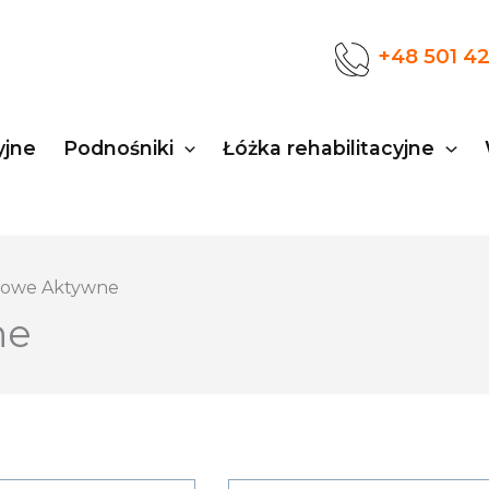
+48 501 4
yjne
Podnośniki
Łóżka rehabilitacyjne
nowe Aktywne
ne