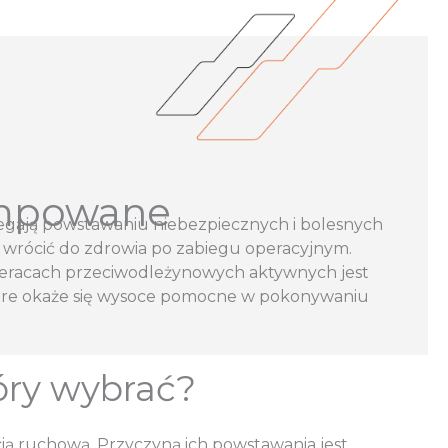
ompowane
biegają powstawaniu niebezpiecznych i bolesnych
 wrócić do zdrowia po zabiegu operacyjnym.
teracach przeciwodleżynowych aktywnych jest
które okaże się wysoce pomocne w pokonywaniu
óry wybrać?
ą ruchową. Przyczyną ich powstawania jest