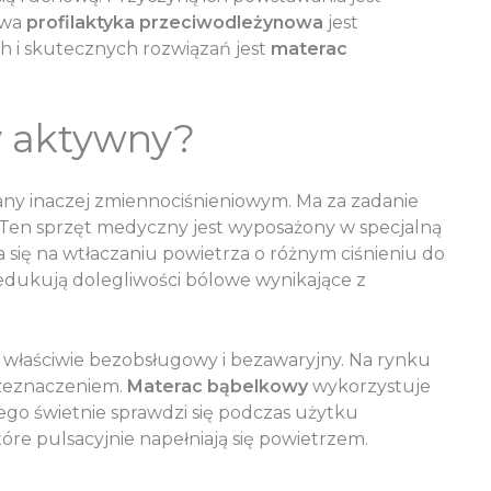
iwa
profilaktyka przeciwodleżynowa
jest
 i skutecznych rozwiązań jest
materac
y aktywny?
any inaczej zmiennociśnieniowym. Ma za zadanie
e. Ten sprzęt medyczny jest wyposażony w specjalną
a się na wtłaczaniu powietrza o różnym ciśnieniu do
dukują dolegliwości bólowe wynikające z
t właściwie bezobsługowy i bezawaryjny. Na rynku
rzeznaczeniem.
Materac bąbelkowy
wykorzystuje
atego świetnie sprawdzi się podczas użytku
e pulsacyjnie napełniają się powietrzem.