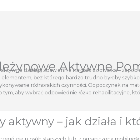
dleżynowe Aktywne P
 aktywne działają zbawiennie na ciało człowieka – zapo
ym elementem, bez którego bardzo trudno byłoby szybko
wykonywanie różnorakich czynności. Odpoczynek na ma
 tym, aby wybrać odpowiednie łóżko rehabilitacyjne, 
aktywny – jak działa i kt
ególnie u osób starszych lub z ograniczoną mobilności