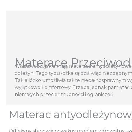
Materace Przeciwo
Właściwości, jakie mają materace antyodleżynowe
odleżyn. Tego typu łóżka są dziś więc niezbędn
Takie łóżko umożliwia także niepełnosprawnym 
wyjątkowo komfortowy. Trzeba jednak pamiętać o
niemałych przecież trudności i ograniczeń.
Materac antyodleżynowy 
Odleżyny stanowią poważny problem zdrowotny, szcz