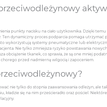
 przeciwodleżynowy akty
mienia punkty nacisku na ciało użytkownika. Dzięki te
y. Ten dynamiczny proces podparcia pomaga utrzymać p
o wykorzystują systemy pneumatyczne lub elektryczne,
acjenta. Nie tylko zmniejsza ryzyko powstawania nowyc
jsza obciążenie tkanek, co sprawia, że są one mniej poda
i chorego przed nadmierną wilgocią i zapoceniem.
 przeciwodleżynowy?
ać nie tylko do stopnia zaawansowania odleżyn, ale tak
, kładzie się na nim prześcieradło oraz pościel. Niek
lacyjny.