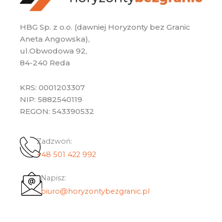
HBG Sp. z o.o. (dawniej Horyzonty bez Granic
Aneta Angowska),
ul.Obwodowa 92,
84-240 Reda
KRS: 0001203307
NIP: 5882540119
REGON: 543390532
Zadzwoń:
+48 501 422 992
Napisz:
biuro@horyzontybezgranic.pl