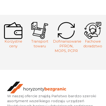
Korzystne
Transport
Dofinansowanie
Fachowe
ceny
towaru
PFRON,
doradztwo
MOPS, PCPR
W naszej ofercie znajdą Państwo bardzo szeroki
asortyment wszelkiego rodzaju urządzeń
likwidujących bariery i ułatwiających codzienne