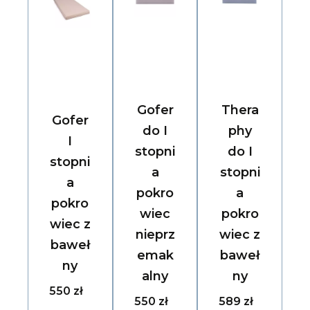
Gofer
Thera
Gofer
do I
phy
I
stopni
do I
stopni
a
stopni
a
pokro
a
pokro
wiec
pokro
wiec z
nieprz
wiec z
baweł
emak
baweł
ny
alny
ny
550 zł
550 zł
589 zł