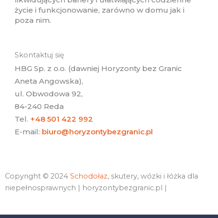
życie i funkcjonowanie, zarówno w domu jak i
poza nim.
Skontaktuj się
HBG Sp. z o.o. (dawniej Horyzonty bez Granic
Aneta Angowska),
ul. Obwodowa 92,
84-240 Reda
Tel.
+48 501 422 992
E-mail:
biuro@horyzontybezgranic.pl
Copyright © 2024
Schodołaz
, skutery, wózki i łóżka dla
niepełnosprawnych | horyzontybezgranic.pl |