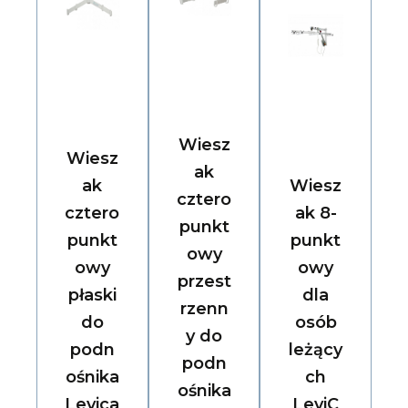
Wiesz
Wiesz
ak
ak
Wiesz
cztero
cztero
ak 8-
punkt
punkt
punkt
owy
owy
owy
przest
płaski
dla
rzenn
do
osób
y do
podn
leżący
podn
ośnika
ch
ośnika
Levica
LeviC