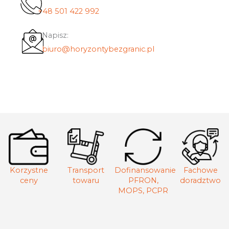
+48 501 422 992
Napisz:
biuro@horyzontybezgranic.pl
Korzystne
Transport
Dofinansowanie
Fachowe
ceny
towaru
PFRON,
doradztwo
MOPS, PCPR