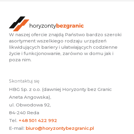
W naszej ofercie znajdą Państwo bardzo szeroki
asortyment wszelkiego rodzaju urządzeń
likwidujących bariery i ułatwiających codzienne
życie i funkcjonowanie, zarówno w domu jak i
poza nim.
Skontaktuj się
HBG Sp. z o.o. (dawniej Horyzonty bez Granic
Aneta Angowska),
ul. Obwodowa 92,
84-240 Reda
Tel.
+48 501 422 992
E-mail:
biuro@horyzontybezgranic.pl