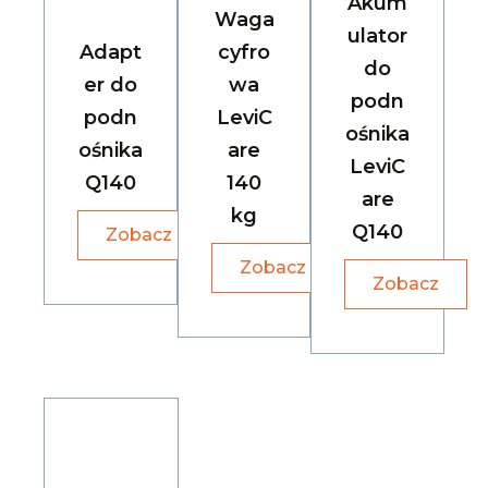
Akum
Waga
ulator
Adapt
cyfro
do
er do
wa
podn
podn
LeviC
ośnika
ośnika
are
LeviC
Q140
140
are
kg
Q140
Zobacz
Zobacz
Zobacz