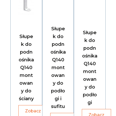
Słupe
Słupe
Słupe
k do
k do
k do
podn
podn
podn
ośnika
ośnika
ośnika
Q140
Q140
Q140
mont
mont
mont
owan
owan
owan
y do
y do
y do
podło
podło
ściany
gi i
gi
sufitu
Zobacz
Zobacz