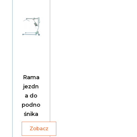
Rama
jezdn
a do
podno
śnika
Zobacz