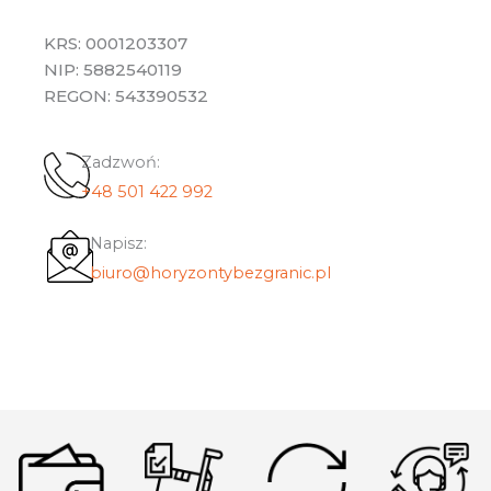
KRS: 0001203307
NIP: 5882540119
REGON: 543390532
Zadzwoń:
+48 501 422 992
Napisz:
biuro@horyzontybezgranic.pl