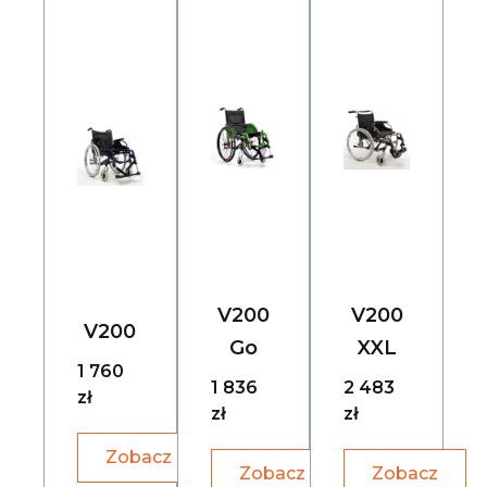
V200
V200
V200
Go
XXL
1 760
1 836
2 483
zł
zł
zł
Zobacz
Zobacz
Zobacz