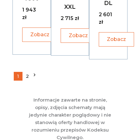
DL
XXL
1 943
2 601
zł
2 715 zł
zł
Zobacz
Zobacz
Zobacz
1
2
Informacje zawarte na stronie,
opisy, zdjęcia schematy mają
jedynie charakter poglądowy i nie
stanowią oferty handlowej w
rozumieniu przepisów Kodeksu
Cywilnego.