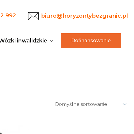
22 992
biuro@horyzontybezgranic.pl
Wózki inwalidzkie
Dofinansowanie