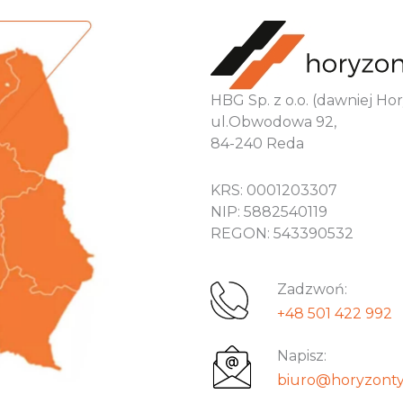
HBG Sp. z o.o. (dawniej H
ul.Obwodowa 92,
84-240 Reda
KRS: 0001203307
NIP: 5882540119
REGON: 543390532
Zadzwoń:
+48 501 422 992
Napisz:
biuro@horyzonty