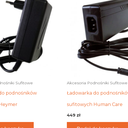
nośniki Sufitowe
Akcesoria Podnośniki Sufitowe
do podnośników
Ładowarka do podnośnik
 Heymer
sufitowych Human Care
449
zł