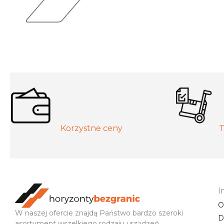
Korzystne ceny
T
I
O
W naszej ofercie znajdą Państwo bardzo szeroki
D
asortyment wszelkiego rodzaju urządzeń