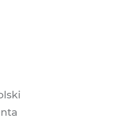
lski
enta