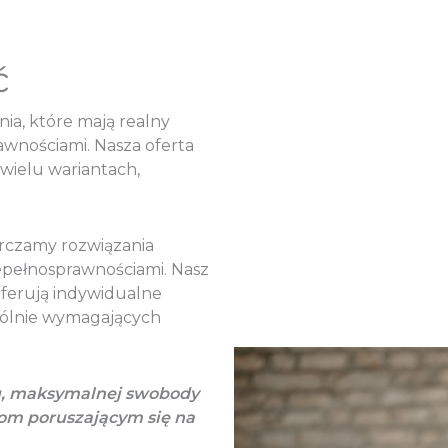
ć
a, które mają realny
awnościami. Nasza oferta
wielu wariantach,
tarczamy rozwiązania
epełnosprawnościami. Nasz
 oferują indywidualne
gólnie wymagających
u, maksymalnej swobody
om poruszającym się na