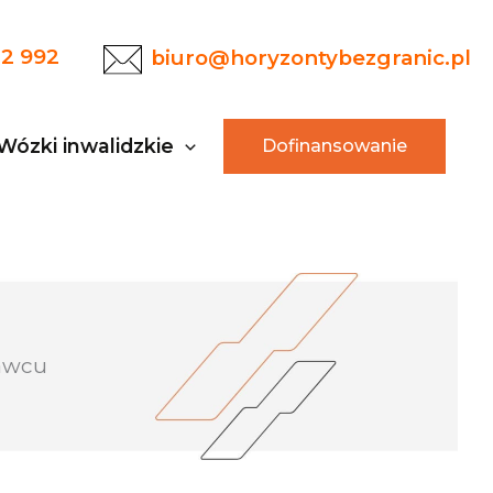
22 992
biuro@horyzontybezgranic.pl
Wózki inwalidzkie
Dofinansowanie
ławcu