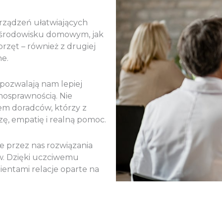
rządzeń ułatwiających
w środowisku domowym, jak
przęt – również z drugiej
ne.
pozwalają nam lepiej
nosprawnością. Nie
em doradców, którzy z
ę, empatię i realną pomoc.
e przez nas rozwiązania
. Dzięki uczciwemu
entami relacje oparte na