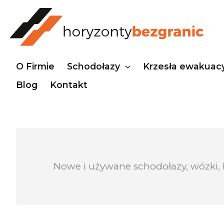
Przejdź
do
treści
O Firmie
Schodołazy
Krzesła ewakuac
Blog
Kontakt
Nowe i używane schodołazy, wózki, 