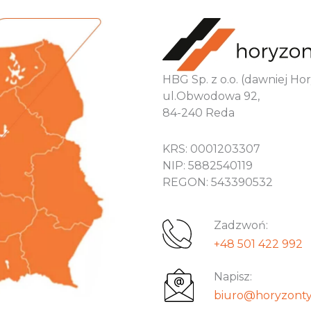
HBG Sp. z o.o. (dawniej H
ul.Obwodowa 92,
84-240 Reda
KRS: 0001203307
NIP: 5882540119
REGON: 543390532
Zadzwoń:
+48 501 422 992
Napisz:
biuro@horyzonty