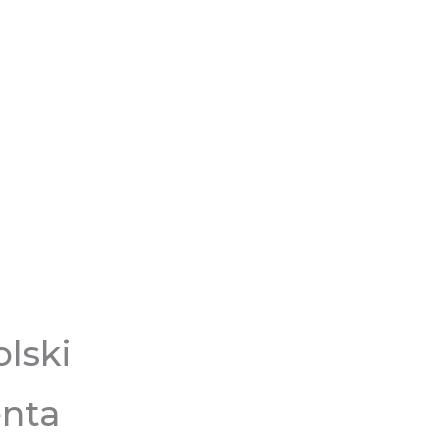
lski
enta