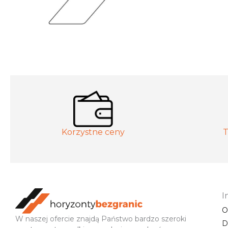
Korzystne ceny
T
I
O
W naszej ofercie znajdą Państwo bardzo szeroki
D