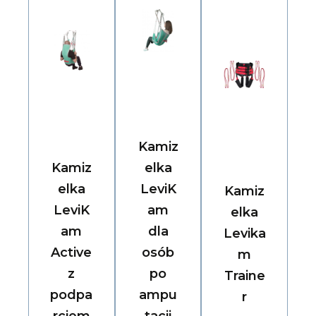
Kamiz
Kamiz
elka
elka
LeviK
Kamiz
LeviK
am
elka
am
dla
Levika
Active
osób
m
z
po
Traine
podpa
ampu
r