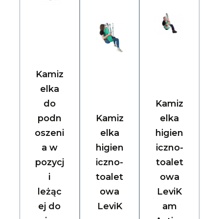
Kamiz
elka
do
Kamiz
podn
Kamiz
elka
oszeni
elka
higien
a w
higien
iczno-
pozycj
iczno-
toalet
i
toalet
owa
leżąc
owa
LeviK
ej do
LeviK
am