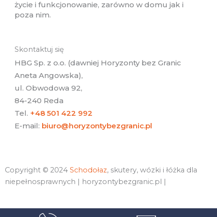
życie i funkcjonowanie, zarówno w domu jak i
poza nim.
Skontaktuj się
HBG Sp. z o.o. (dawniej Horyzonty bez Granic
Aneta Angowska),
ul. Obwodowa 92,
84-240 Reda
Tel.
+48 501 422 992
E-mail:
biuro@horyzontybezgranic.pl
Copyright © 2024
Schodołaz
, skutery, wózki i łóżka dla
niepełnosprawnych | horyzontybezgranic.pl |