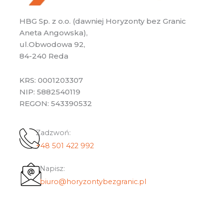
HBG Sp. z o.o. (dawniej Horyzonty bez Granic
Aneta Angowska),
ul.Obwodowa 92,
84-240 Reda
KRS: 0001203307
NIP: 5882540119
REGON: 543390532
Zadzwoń:
+48 501 422 992
Napisz:
biuro@horyzontybezgranic.pl