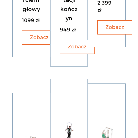
rciem
tacji
2 399
głowy
kończ
zł
yn
1099 zł
Zobacz
949 zł
Zobacz
Zobacz