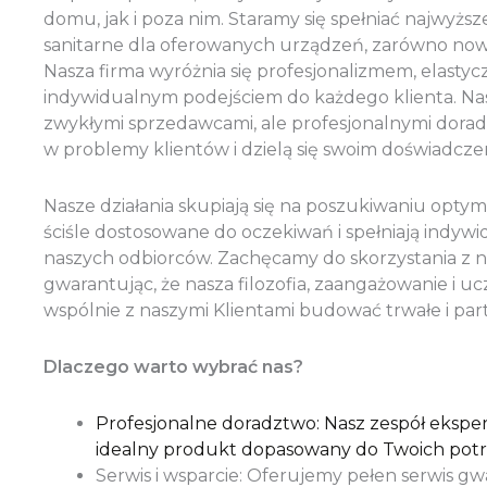
domu, jak i poza nim. Staramy się spełniać najwyżs
sanitarne dla oferowanych urządzeń, zarówno nowy
Nasza firma wyróżnia się profesjonalizmem, elasty
indywidualnym podejściem do każdego klienta. Nas
zwykłymi sprzedawcami, ale profesjonalnymi doradc
w problemy klientów i dzielą się swoim doświadcze
Nasze działania skupiają się na poszukiwaniu optym
ściśle dostosowane do oczekiwań i spełniają indy
naszych odbiorców. Zachęcamy do skorzystania z nas
gwarantując, że nasza filozofia, zaangażowanie i 
wspólnie z naszymi Klientami budować trwałe i part
Dlaczego warto wybrać nas?
Profesjonalne doradztwo: Nasz zespół eksp
idealny produkt dopasowany do Twoich potr
Serwis i wsparcie: Oferujemy pełen serwis gw