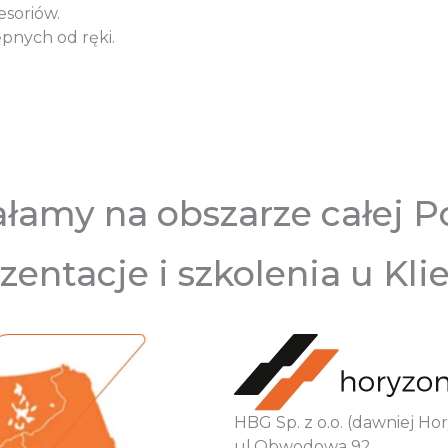
soriów.
pnych od ręki.
ałamy na obszarze całej Po
zentacje i szkolenia u Kli
HBG Sp. z o.o. (dawniej H
ul.Obwodowa 92,