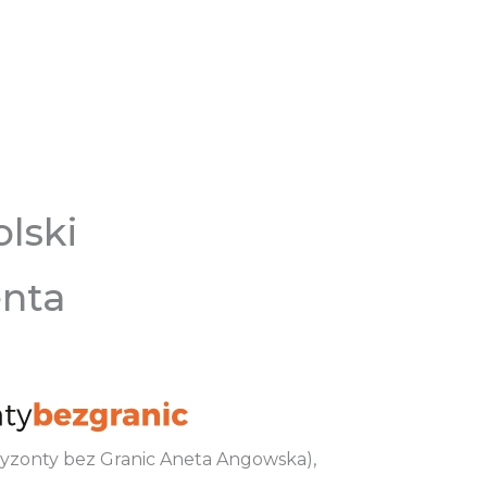
lski
enta
oryzonty bez Granic Aneta Angowska),