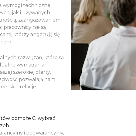
ze wymogi techniczne i
ch, jak i używanych.
cznością, zaangażowaniem i
i pracownicy nie są
ami, którzy angażują się
niem.
alnych rozwiązań, które są
widualne wymagania
zej szerokiej oferty,
uczciwość pozwalają nam
nerskie relacje.
ertów pomoże Ci wybrać
zeb.
arancyjny i pogwarancyjny,