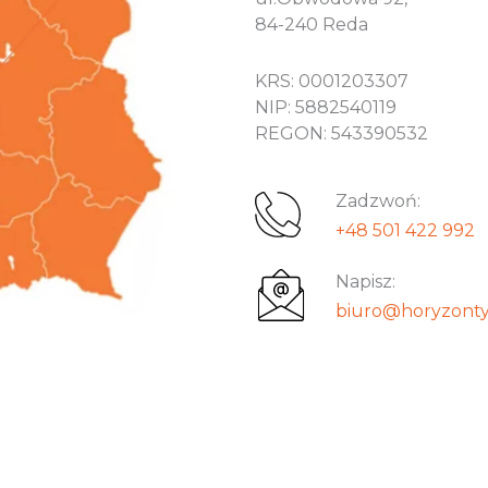
84-240 Reda
KRS: 0001203307
NIP: 5882540119
REGON: 543390532
Zadzwoń:
+48 501 422 992
Napisz:
biuro@horyzonty