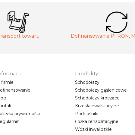
ransport towaru
Dofinansowanie PFRON, 
nformacje
Produkty
 firmie
Schodołazy
ofinansowanie
Schodołazy gąsienicowe
log
Schodołazy kroczące
ontakt
Krzesła ewakuacyjne
olityka prywatności
Podnośniki
egulamin
Łóżka rehabilitacyjne
Wózki inwalidzkie