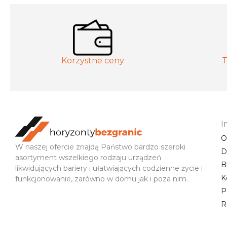
Korzystne ceny
T
I
O
W naszej ofercie znajdą Państwo bardzo szeroki
D
asortyment wszelkiego rodzaju urządzeń
B
likwidujących bariery i ułatwiających codzienne życie i
K
funkcjonowanie, zarówno w domu jak i poza nim.
P
R