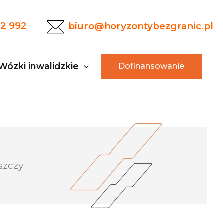
22 992
biuro@horyzontybezgranic.pl
Wózki inwalidzkie
Dofinansowanie
szczy