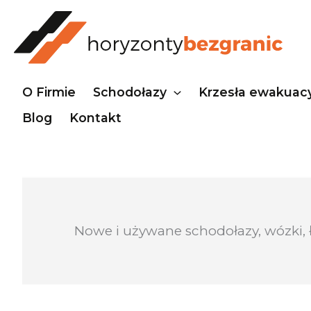
Przejdź
do
treści
O Firmie
Schodołazy
Krzesła ewakuac
Blog
Kontakt
Nowe i używane schodołazy, wózki, 