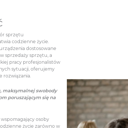
ć
ór sprzętu
twia codzienne życie.
e urządzenia dostosowane
 w sprzedaży sprzętu, a
iej pracy profesjonalistów
nych sytuacji, oferujemy
 rozwiązania.
u, maksymalnej swobody
om poruszającym się na
t wspomagający osoby
 codzienne życie zarówno w