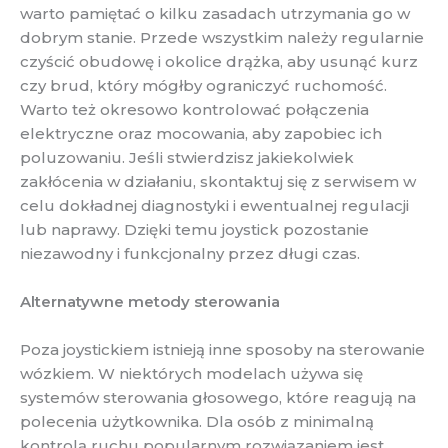
warto pamiętać o kilku zasadach utrzymania go w
dobrym stanie. Przede wszystkim należy regularnie
czyścić obudowę i okolice drążka, aby usunąć kurz
czy brud, który mógłby ograniczyć ruchomość.
Warto też okresowo kontrolować połączenia
elektryczne oraz mocowania, aby zapobiec ich
poluzowaniu. Jeśli stwierdzisz jakiekolwiek
zakłócenia w działaniu, skontaktuj się z serwisem w
celu dokładnej diagnostyki i ewentualnej regulacji
lub naprawy. Dzięki temu joystick pozostanie
niezawodny i funkcjonalny przez długi czas.
Alternatywne metody sterowania
Poza joystickiem istnieją inne sposoby na sterowanie
wózkiem. W niektórych modelach używa się
systemów sterowania głosowego, które reagują na
polecenia użytkownika. Dla osób z minimalną
kontrolą ruchu popularnym rozwiązaniem jest