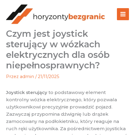
Przejdź
do
treści
Czym jest joystick
sterujący w wózkach
elektrycznych dla osób
niepełnosprawnych?
Przez
admin
/
21/11/2025
Joystick sterujący
to podstawowy element
kontrolny wózka elektrycznego, który pozwala
użytkownikowi precyzyjnie prowadzić pojazd.
Zazwyczaj przypomina dźwignię lub drążek
zamocowany na podłokietniku, który reaguje na
ruch ręki użytkownika. Za pośrednictwem joysticka