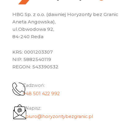
HBG Sp. z o.o. (dawniej Horyzonty bez Granic
Aneta Angowska),
ul.Obwodowa 92,
84-240 Reda
KRS: 0001203307
NIP: 5882540119
REGON: 543390532
Zadzwoń:
+48 501 422 992
Napisz:
biuro@horyzontybezgranic.pl