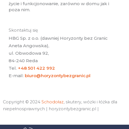
życie i funkcjonowanie, zarówno w domu jak i
poza nim.
Skontaktuj się
HBG Sp. z o.o. (dawniej Horyzonty bez Granic
Aneta Angowska),
ul. Obwodowa 92,
84-240 Reda
Tel.
+48 501 422 992
E-mail:
biuro@horyzontybezgranic.pl
Copyright © 2024
Schodołaz
, skutery, wózki i łóżka dla
niepełnosprawnych | horyzontybezgranic.pl |