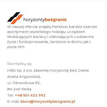
W naszej ofercie znajdą Państwo bardzo szeroki
asortyment wszelkiego rodzaju urządzeń
likwidujących bariery i ułatwiających codzienne
życie i funkcjonowanie, zarówno w domu jak i
poza nim.
Skontaktuj się
HBG Sp. z o.o. (dawniej Horyzonty bez Granic
Aneta Angowska),
ul. Obwodowa 92,
84-240 Reda
Tel.
+48 501 422 992
E-mail:
biuro@horyzontybezgranic.pl