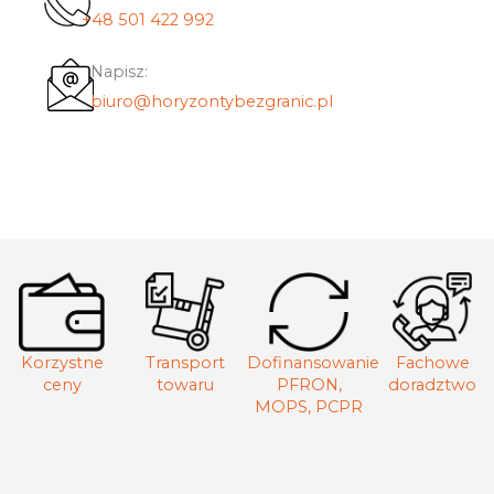
+48 501 422 992
Napisz:
biuro@horyzontybezgranic.pl
Korzystne
Transport
Dofinansowanie
Fachowe
ceny
towaru
PFRON,
doradztwo
MOPS, PCPR