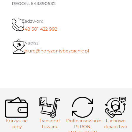
REGON: 543390532
Zadzwoń:
+48 501 422 992
Napisz:
biuro@horyzontybezgranic.pl
Korzystne
Transport
Dofinansowanie
Fachowe
ceny
towaru
PFRON,
doradztwo