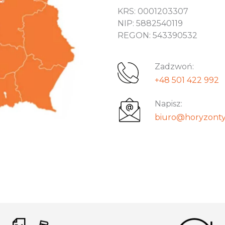
KRS: 0001203307
NIP: 5882540119
REGON: 543390532
Zadzwoń:
+48 501 422 992
Napisz:
biuro@horyzonty