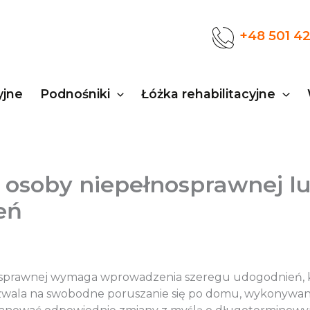
+48 501 4
yjne
Podnośniki
Łóżka rehabilitacyjne
osoby niepełnosprawnej lub
eń
osprawnej wymaga wprowadzenia szeregu udogodnień, kt
zwala na swobodne poruszanie się po domu, wykonywani