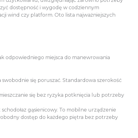
ym użytkowaniu, uwzględniając zarówno potrzeby
ększyć dostępność i wygodę w codziennym
cji wind czy platform. Oto lista najważniejszych
 brak odpowiedniego miejsca do manewrowania
ła swobodnie się poruszać. Standardowa szerokość
eszczanie się bez ryzyka potknięcia lub potrzeby
t schodołaz gąsienicowy. To mobilne urządzenie
swobodny dostęp do każdego piętra bez potrzeby