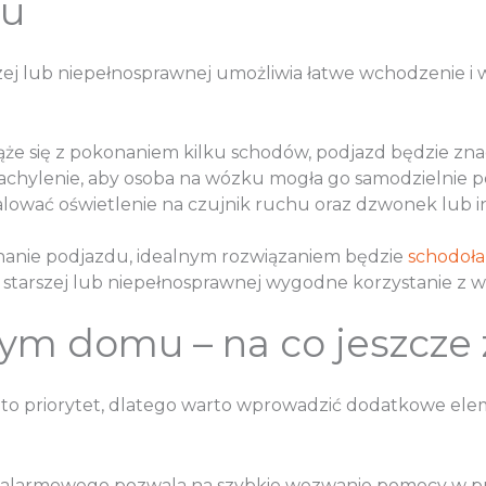
mu
rszej lub niepełnosprawnej umożliwia łatwe wchodzenie
iąże się z pokonaniem kilku schodów, podjazd będzie zn
achylenie, aby osoba na wózku mogła go samodzielnie p
talować oświetlenie na czujnik ruchu oraz dzwonek lub 
nanie podjazdu, idealnym rozwiązaniem będzie
schodoła
starszej lub niepełnosprawnej wygodne korzystanie z wejś
łym domu – na co jeszcze
to priorytet, dlatego warto wprowadzić dodatkowe eleme
mu alarmowego pozwala na szybkie wezwanie pomocy w