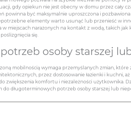
acji, gdy opiekun nie jest obecny w domu przez cały cza
eń powinna być maksymalnie uproszczona i pozbawiona 
niepotrzebne elementy warto usunąć lub przenieść w inn
 w miejscach narażonych na kontakt z wodą, takich jak 
oślizgnięcia się.
otrzeb osoby starszej lu
iczoną mobilnością wymaga przemyślanych zmian, które
tektonicznych, przez dostosowanie łazienki i kuchni, aż 
ię do zwiększenia komfortu i niezależności użytkownika.
 do długoterminowych potrzeb osoby starszej lub niep