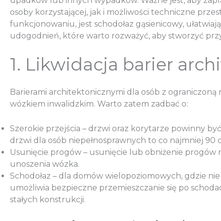
upadków lub innych wypadków. Ważne jest, aby zap
osoby korzystającej, jak i możliwości techniczne pr
funkcjonowaniu, jest schodołaz gąsienicowy, ułatwiając
udogodnień, które warto rozważyć, aby stworzyć prz
1. Likwidacja barier arc
Barierami architektonicznymi dla osób z ograniczoną
wózkiem inwalidzkim. Warto zatem zadbać o:
Szerokie przejścia – drzwi oraz korytarze powinny b
drzwi dla osób niepełnosprawnych to co najmniej 90 
Usunięcie progów – usunięcie lub obniżenie progów 
unoszenia wózka.
Schodołaz – dla domów wielopoziomowych, gdzie niemo
umożliwia bezpieczne przemieszczanie się po schoda
stałych konstrukcji.