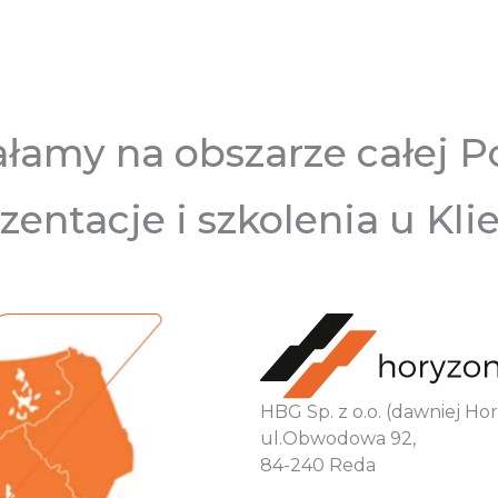
ałamy na obszarze całej Po
zentacje i szkolenia u Kli
HBG Sp. z o.o. (dawniej H
ul.Obwodowa 92,
84-240 Reda