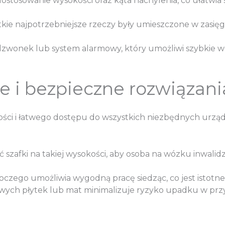
ostosowanie wysokości oraz kąta nachylenia, co ułatwia s
ystkie najpotrzebniejsze rzeczy były umieszczone w zasię
dzwonek lub system alarmowy, który umożliwi szybkie w
e i bezpieczne rozwiązani
ści i łatwego dostępu do wszystkich niezbędnych urząd
ać szafki na takiej wysokości, aby osoba na wózku inwa
oczego umożliwia wygodną pracę siedząc, co jest istotne
wych płytek lub mat minimalizuje ryzyko upadku w prz