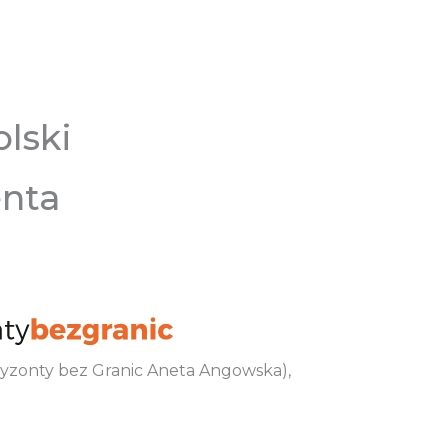
lski
enta
oryzonty bez Granic Aneta Angowska),