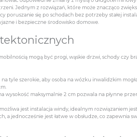
lanować odpowiednie zmiany z myślą o długoterminow
zestrzeni. Jednym z rozwiązań, które może znacząco zwi
y poruszanie się po schodach bez potrzeby stałej instala
yjazne i bezpieczne środowisko domowe.
hitektonicznych
 mobilnością mogą być progi, wąskie drzwi, schody czy
yć na tyle szerokie, aby osoba na wózku inwalidzkim mog
cm.
na wysokość maksymalnie 2 cm pozwala na płynne przemi
żliwa jest instalacja windy, idealnym rozwiązaniem jes
ch, a jednocześnie jest łatwe w obsłudze, co zapewnia 