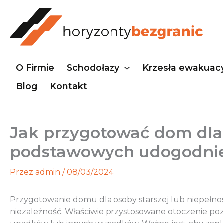
Przejdź
do
treści
O Firmie
Schodołazy
Krzesła ewakuac
Blog
Kontakt
Jak przygotować dom dla 
podstawowych udogodni
Przez
admin
/
08/03/2024
Przygotowanie domu dla osoby starszej lub niepełn
niezależność. Właściwie przystosowane otoczenie po