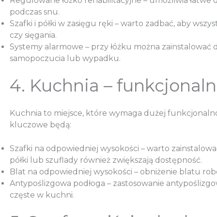
Regulowane łóżko rehabilitacyjne – umożliwia łatwe d
podczas snu.
Szafki i półki w zasięgu ręki – warto zadbać, aby wsz
czy sięgania.
Systemy alarmowe – przy łóżku można zainstalować 
samopoczucia lub wypadku.
4. Kuchnia – funkcjonaln
Kuchnia to miejsce, które wymaga dużej funkcjonalno
kluczowe będą:
Szafki na odpowiedniej wysokości – warto zainstalow
półki lub szuflady również zwiększają dostępność.
Blat na odpowiedniej wysokości – obniżenie blatu rob
Antypoślizgowa podłoga – zastosowanie antypoślizgo
częste w kuchni.