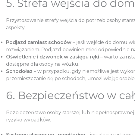
5. Strefa wejścia do do
Przystosowanie strefy wejścia do potrzeb osoby sta
aspekty:
Podjazd zamiast schodów
– jeśli wejście do domu w
rozwiązaniem. Podjazd powinien mieć odpowiednie n
Oświetlenie i dzwonek w zasięgu ręki
– warto zains
dostępne dla osoby na wózku.
Schodołaz
– w przypadku, gdy niemożliwe jest wyko
przemieszczanie się po schodach, umożliwiając osobie 
6. Bezpieczeństwo w ca
Bezpieczeństwo osoby starszej lub niepełnosprawnej 
ryzyko wypadków:
Systemy alarmowe i monitoring
– instalacja syste