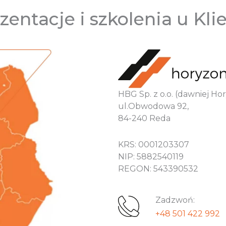
zentacje i szkolenia u Kli
HBG Sp. z o.o. (dawniej H
ul.Obwodowa 92,
84-240 Reda
KRS: 0001203307
NIP: 5882540119
REGON: 543390532
Zadzwoń:
+48 501 422 992