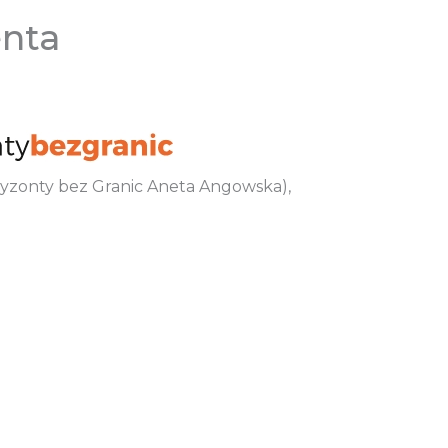
enta
oryzonty bez Granic Aneta Angowska),