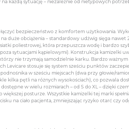
 na każdą sytuację – niezależnie od nietypowych potrze
y łączyć bezpieczeństwo z komfortem użytkowania. Wyko
ne na duże obciążenia – standardowy udźwig sięga nawet
atki poliestrowej, która przepuszcza wodę i bardzo szy
 poza sytuacjami kąpielowymi). Konstrukcja kamizelki 
 którzy nie trzymają samodzielnie karku. Bardzo ważnym
h Levicare stosuje się system sześciu punktów zaczepie
 podnośnika w sześciu miejscach (dwa przy głowie/ramion
 kilka pętli na różnych wysokościach), co pozwala dost
 są dostępne w wielu rozmiarach – od S do XL – dzięki 
o większej posturze. Wszystkie kamizelki tej marki spełni
sku na ciało pacjenta, zmniejszając ryzyko otarć czy o