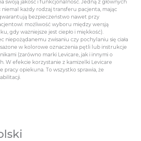
 swoją jakość i funkcjonalność. Jedną z głównych
ć niemal każdy rodzaj transferu pacjenta, mając
 gwarantują bezpieczeństwo nawet przy
acjentowi: możliwość wyboru między wersją
u, gdy ważniejsze jest ciepło i miękkość).
c niepożądanemu zwisaniu czy pochylaniu się ciała
osażone w kolorowe oznaczenia pętli lub instrukcje
kami (zarówno marki Levicare, jak i innymi o
 W efekcie korzystanie z kamizelki Levicare
e pracy opiekuna. To wszystko sprawia, że
ilitacji.
lski