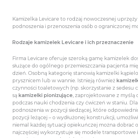
Kamizelka Levicare to rodzaj nowoczesnej uprzęży
podnoszenia i przenoszenia osób o ograniczonej mo
Rodzaje kamizelek Levicare i ich przeznaczenie
Firma Levicare oferuje szeroką gamę kamizelek do
służące do ogólnego przemieszczania pacjenta międ
dzień. Osobną kategorię stanowią kamizelki kąpi
prysznicem lub w wannie. Istnieją również
kamizelk
czynności toaletowych (np. skorzystanie z sedesu
są
kamizelki pionizujące
, zaprojektowane z myślą o
podczas nauki chodzenia czy ćwiczeń w staniu. Dl
podnoszenia w pozycji siedzącej, które odpowiedn
pozycji leżącej – o wydłużonej konstrukcji, umożli
niemal każdej sytuacji opiekuńczej można dobrać 
najczęściej wykorzystuje się modele transportowe 