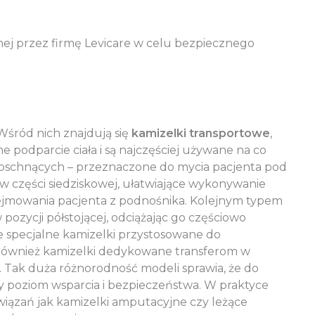
ej przez firmę Levicare w celu bezpiecznego
Wśród nich znajdują się
kamizelki transportowe
,
 podparcie ciała i są najczęściej używane na co
koschnących – przeznaczone do mycia pacjenta pod
e w części siedziskowej, ułatwiające wykonywanie
dejmowania pacjenta z podnośnika. Kolejnym typem
pozycji półstojącej, odciążając go częściowo
e specjalne kamizelki przystosowane do
ą również kamizelki dedykowane transferom w
y. Tak duża różnorodność modeli sprawia, że do
y poziom wsparcia i bezpieczeństwa. W praktyce
wiązań jak kamizelki amputacyjne czy leżące