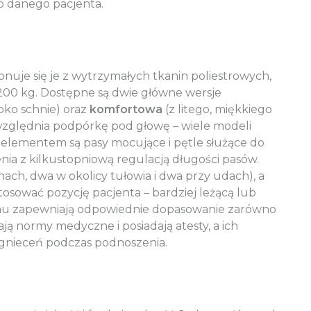
b danego pacjenta.
nuje się je z wytrzymałych tkanin poliestrowych,
 200 kg. Dostępne są dwie główne wersje
bko schnie) oraz
komfortowa
(z litego, miękkiego
uwzględnia podpórkę pod głowę – wiele modeli
 elementem są pasy mocujące i pętle służące do
nia z kilkustopniową regulacją długości pasów.
ach, dwa w okolicy tułowia i dwa przy udach), a
osować pozycję pacjenta – bardziej leżącą lub
czemu zapewniają odpowiednie dopasowanie zarówno
ają normy medyczne i posiadają atesty, a ich
dgnieceń podczas podnoszenia.