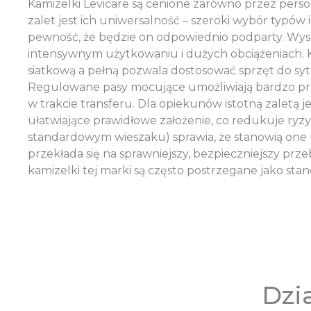
Kamizelki Levicare są cenione zarówno przez pers
zalet jest ich uniwersalność – szeroki wybór typów
pewność, że będzie on odpowiednio podparty. Wy
intensywnym użytkowaniu i dużych obciążeniach. K
siatkową a pełną pozwala dostosować sprzęt do sytua
Regulowane pasy mocujące umożliwiają bardzo prec
w trakcie transferu. Dla opiekunów istotną zaletą 
ułatwiające prawidłowe założenie, co redukuje ryz
standardowym wieszaku) sprawia, że stanowią one 
przekłada się na sprawniejszy, bezpieczniejszy prz
kamizelki tej marki są często postrzegane jako standa
Dzi