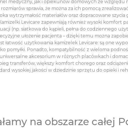
onel medyczny, jak i opiekunów domowych ze względu na
 i rozmiarów sprawia, że można za ich pomocą zrealizowa
soka wytrzymałość materiałów oraz dopracowane szycia
amizelki Levicare zapewniają również wysoki komfort p
cji (np. siatkowa do kąpieli, pełna do codziennego użytk
yzyjne ułożenie pacjenta – dzięki temu można zapobie
jest łatwość użytkowania kamizelek Levicare: są one wyp
yko pomyłki. Ponadto, kompatybilność z wieloma podnośni
uniwersalne akcesorium w różnych placówkach i domach.
ebieg transferów, większy komfort chorego oraz odciążeni
rd wysokiej jakości w dziedzinie sprzętu do opieki i rehab
ałamy na obszarze całej Po