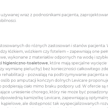
 używanej wraz z podnośnikami pacjenta, zaprojektowan
bilności.
stosowanych do różnych zastosowań i stanów pacjenta. 
zy łóżkiem, wózkiem czy fotelem – zapewniają one pełne
elowe, wykonane z materiałów odpornych na wodę i szyb
i higieniczno-toaletowe
, które mają specjalne wycięci
 czy wymianę pieluchy) bez konieczności całkowitego z
 rehabilitacji – pozwalają na podtrzymywanie pacjenta w 
a osób po amputacji kończyn dolnych Levicare proponuj
io podpierają ciało mimo braku podpory ud. W ofercie s
wiające uniesienie chorego, który nie może być posadzon
odpowiednią kamizelkę Levicare, zapewniającą optymaln
i kąpielowe, ale dostępność tak wyspecjalizowanych roz