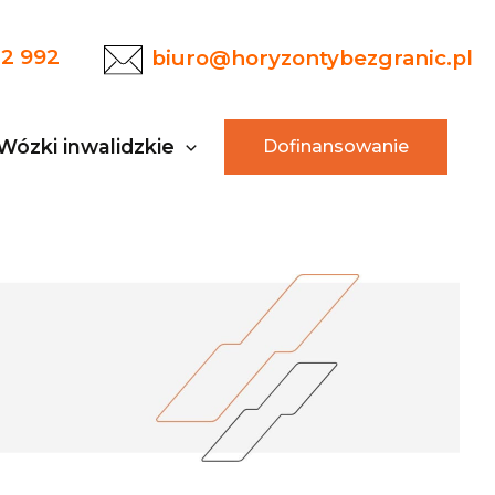
22 992
biuro@horyzontybezgranic.pl
Wózki inwalidzkie
Dofinansowanie