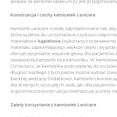
sprawia, że personel opiekuńczy jest przygotowany
Konstrukcja i cechy kamizelek Levicare
Kamizelki Levicare zostały zaprojektowane tak, ab
które są łatwe do utrzymania w czystości i odpor
materiałowe:
kąpielowa
(wykonana z przewiewnej si
materiału zapewniającego większe ciepło i wygodę
oferuje opcjonalne wsparcie głowy dla pacjentów,
zawieszenia kamizelki na podnośniku. W kamizelkac
Oznacza to, że kamizelkę podczepia się do orczyka
długość każdego z tych pasów można wybrać (zwykle
bardziej siedzącą. Dodatkowo, kamizelki Levicare
dla drobnych, szczupłych osób, jak i dla pacjentów 
ergonomiczna konstrukcja minimalizuje punkty naci
Zalety korzystania z kamizelek Levicare