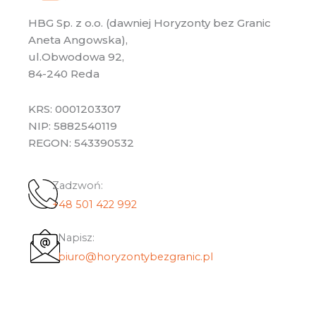
HBG Sp. z o.o. (dawniej Horyzonty bez Granic
Aneta Angowska),
ul.Obwodowa 92,
84-240 Reda
KRS: 0001203307
NIP: 5882540119
REGON: 543390532
Zadzwoń:
+48 501 422 992
Napisz:
biuro@horyzontybezgranic.pl