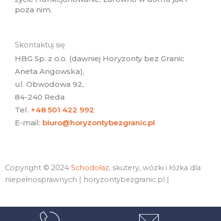
poza nim.
Skontaktuj się
HBG Sp. z o.o. (dawniej Horyzonty bez Granic
Aneta Angowska),
ul. Obwodowa 92,
84-240 Reda
Tel.
+48 501 422 992
E-mail:
biuro@horyzontybezgranic.pl
Copyright © 2024
Schodołaz
, skutery, wózki i łóżka dla
niepełnosprawnych | horyzontybezgranic.pl |