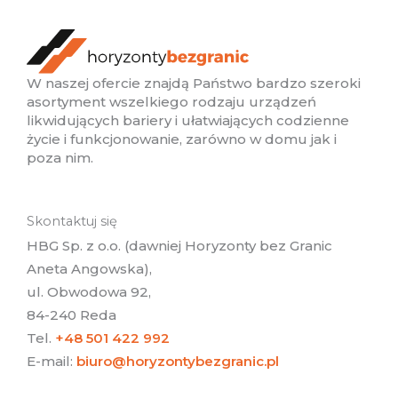
W naszej ofercie znajdą Państwo bardzo szeroki
asortyment wszelkiego rodzaju urządzeń
likwidujących bariery i ułatwiających codzienne
życie i funkcjonowanie, zarówno w domu jak i
poza nim.
Skontaktuj się
HBG Sp. z o.o. (dawniej Horyzonty bez Granic
Aneta Angowska),
ul. Obwodowa 92,
84-240 Reda
Tel.
+48 501 422 992
E-mail:
biuro@horyzontybezgranic.pl