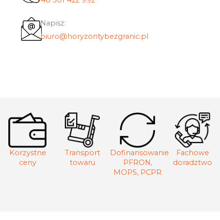
+48 501 422 992
Napisz:
biuro@horyzontybezgranic.pl
Korzystne
Transport
Dofinansowanie
Fachowe
ceny
towaru
PFRON,
doradztwo
MOPS, PCPR