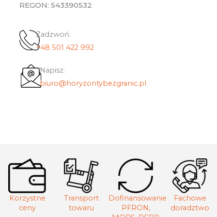
REGON: 543390532
Zadzwoń:
+48 501 422 992
Napisz:
biuro@horyzontybezgranic.pl
Korzystne
Transport
Dofinansowanie
Fachowe
ceny
towaru
PFRON,
doradztwo