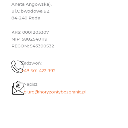
Aneta Angowska),
ul.Obwodowa 92,
84-240 Reda
KRS: 0001203307
NIP: 5882540119
REGON: 543390532
Zadzwoń:
+48 501 422 992
Napisz:
biuro@horyzontybezgranic.pl