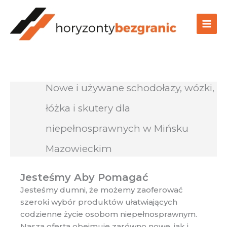
Przejdź
do
treści
Nowe i używane schodołazy, wózki,
łóżka i skutery dla
niepełnosprawnych w Mińsku
Mazowieckim
Jesteśmy Aby Pomagać
Jesteśmy dumni, że możemy zaoferować
szeroki wybór produktów ułatwiających
codzienne życie osobom niepełnosprawnym.
Nasza oferta obejmuje zarówno nowe, jak i