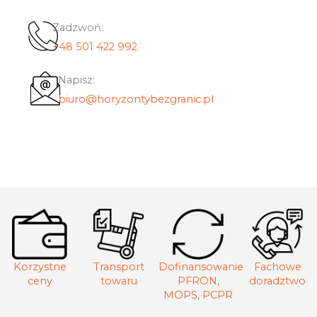
Zadzwoń:
+48 501 422 992
Napisz:
biuro@horyzontybezgranic.pl
Korzystne
Transport
Dofinansowanie
Fachowe
ceny
towaru
PFRON,
doradztwo
MOPS, PCPR