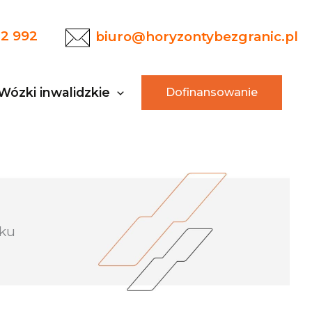
22 992
biuro@horyzontybezgranic.pl
Wózki inwalidzkie
Dofinansowanie
cku