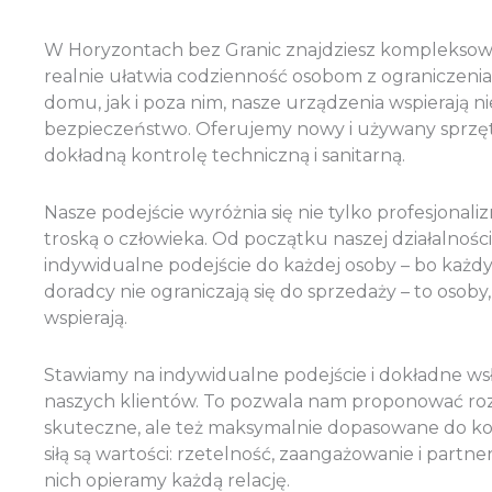
W Horyzontach bez Granic znajdziesz kompleksowy
realnie ułatwia codzienność osobom z ograniczen
domu, jak i poza nim, nasze urządzenia wspierają ni
bezpieczeństwo. Oferujemy nowy i używany sprzęt
dokładną kontrolę techniczną i sanitarną.
Nasze podejście wyróżnia się nie tylko profesjonali
troską o człowieka. Od początku naszej działalnośc
indywidualne podejście do każdej osoby – bo każdy kl
doradcy nie ograniczają się do sprzedaży – to osoby,
wspierają.
Stawiamy na indywidualne podejście i dokładne ws
naszych klientów. To pozwala nam proponować rozw
skuteczne, ale też maksymalnie dopasowane do kon
siłą są wartości: rzetelność, zaangażowanie i partne
nich opieramy każdą relację.