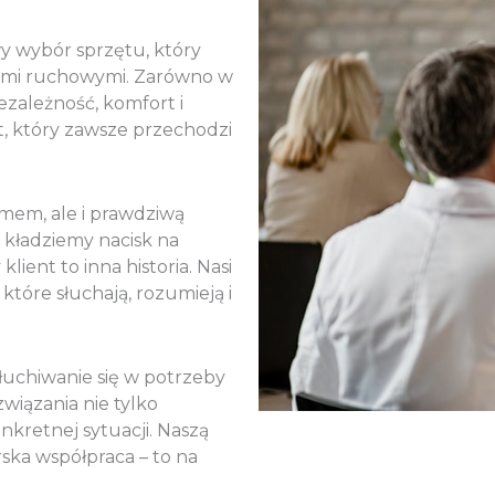
 wybór sprzętu, który
iami ruchowymi. Zarówno w
ezależność, komfort i
, który zawsze przechodzi
zmem, ale i prawdziwą
i kładziemy nacisk na
ient to inna historia. Nasi
 które słuchają, rozumieją i
łuchiwanie się w potrzeby
iązania nie tylko
kretnej sytuacji. Naszą
rska współpraca – to na