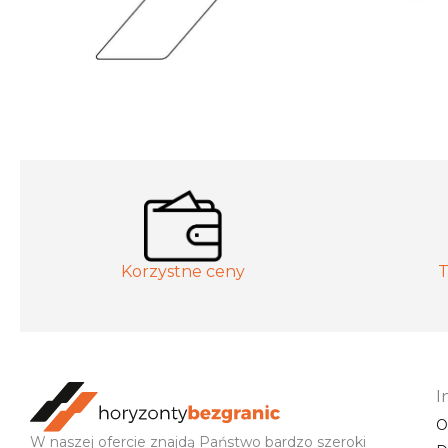
Korzystne ceny
T
I
O
W naszej ofercie znajdą Państwo bardzo szeroki