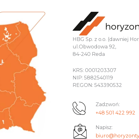
HBG Sp. z o.o. (dawniej H
ul.Obwodowa 92,
84-240 Reda
KRS: 0001203307
NIP: 5882540119
REGON: 543390532
Zadzwoń:
+48 501 422 992
Napisz:
biuro@horyzonty