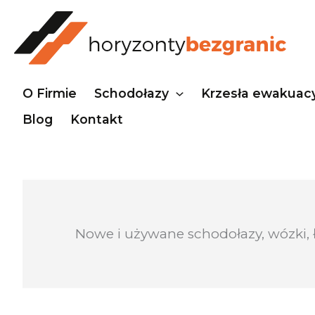
Przejdź
do
treści
O Firmie
Schodołazy
Krzesła ewakuac
Blog
Kontakt
Nowe i używane schodołazy, wózki, 