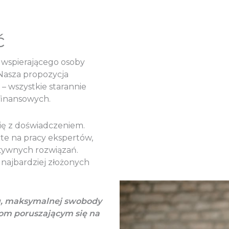
ć
 wspierającego osoby
Nasza propozycja
– wszystkie starannie
finansowych.
się z doświadczeniem.
te na pracy ekspertów,
tywnych rozwiązań.
najbardziej złożonych
u, maksymalnej swobody
om poruszającym się na