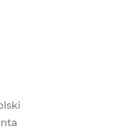
lski
enta