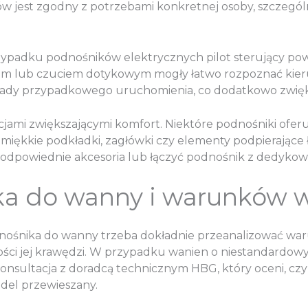
ków jest zgodny z potrzebami konkretnej osoby, szczegó
przypadku podnośników elektrycznych pilot sterujący powi
iem lub czuciem dotykowym mogły łatwo rozpoznać kier
okady przypadkowego uruchomienia, co dodatkowo zwię
ami zwiększającymi komfort. Niektóre podnośniki oferuj
w miękkie podkładki, zagłówki czy elementy podpierając
odpowiednie akcesoria lub łączyć podnośnik z dedyko
a do wanny i warunków w
dnośnika do wanny trzeba dokładnie przeanalizować war
ści jej krawędzi. W przypadku wanien o niestandardowy
nsultacja z doradcą technicznym HBG, który oceni, czy
del przewieszany.