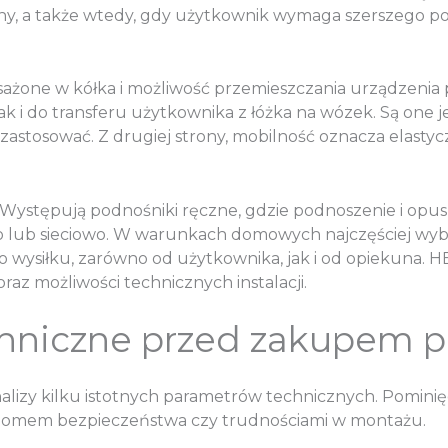
ony, a także wtedy, gdy użytkownik wymaga szerszego po
sażone w kółka i możliwość przemieszczania urządzeni
k i do transferu użytkownika z łóżka na wózek. Są one j
 zastosować. Z drugiej strony, mobilność oznacza elast
ystępują podnośniki ręczne, gdzie podnoszenie i opusz
o lub sieciowo. W warunkach domowych najczęściej wyb
go wysiłku, zarówno od użytkownika, jak i od opiekuna
oraz możliwości technicznych instalacji.
chniczne przed zakupem 
zy kilku istotnych parametrów technicznych. Pominięc
iomem bezpieczeństwa czy trudnościami w montażu.