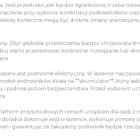
 Jeśli przestrzeń jest bardzo ograniczona, trzeba rozwa
aczenie przy wyborze konstrukcji podłokietników oraz p
iedy konieczne mogą być drobne zmiany aranżacyjne, tak
nny. Zbyt głębokie przetłoczenia, bardzo chropowata s
dku warto przetestować konkretne rozwiązanie lub sko
ące.
zważany jest podnośnik elektryczny. W łazience najczęśc
eli podnośników działa na **akumulator**, który ładuje
i podnosi poziom bezpieczeństwa. Przed wyborem urzą
ra.
 platform przyschodowych i innych urządzeń dla osób z
radca dokonuje wizji w łazience, wykonuje pomiary or
ań i gwarantuje, że zakupiony podnośnik będzie rzecz