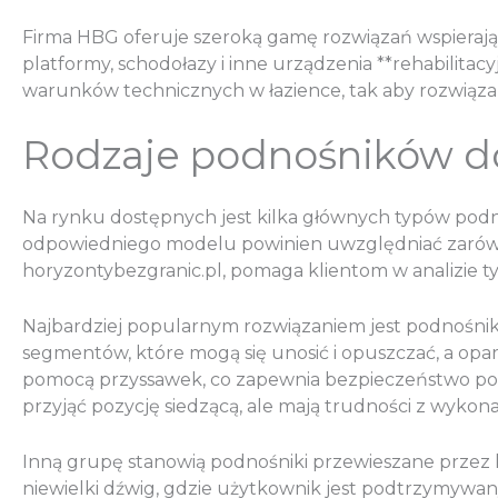
Firma HBG oferuje szeroką gamę rozwiązań wspieraj
platformy, schodołazy i inne urządzenia **rehabilit
warunków technicznych w łazience, tak aby rozwiąza
Rodzaje podnośników d
Na rynku dostępnych jest kilka głównych typów podn
odpowiedniego modelu powinien uwzględniać zarówno 
horyzontybezgranic.pl, pomaga klientom w analizie t
Najbardziej popularnym rozwiązaniem jest podnośnik
segmentów, które mogą się unosić i opuszczać, a opar
pomocą przyssawek, co zapewnia bezpieczeństwo podc
przyjąć pozycję siedzącą, ale mają trudności z wykon
Inną grupę stanowią podnośniki przewieszane przez
niewielki dźwig, gdzie użytkownik jest podtrzymywany 