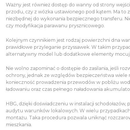
Ważny jest również dostęp do wanny od strony wejścia.
przodu, czy z wózka ustawionego pod kątem. Ma to zn
niezbędnej do wykonania bezpiecznego transferu. Niek
czy modyfikacja parawanu prysznicowego.
Kolejnym czynnikiem jest rodzaj powierzchni dna wa
prawidłowe przyleganie przyssawek. W takim przypa
alternatywny model lub dodatkowe elementy mocuj
Nie wolno zapominać o dostępie do zasilania, jeśli ro
ochrony, jednak ze względów bezpieczeństwa wiele mod
konieczność prowadzenia przewodów w pobliżu wody 
ładowaniu oraz czas pełnego naładowania akumulato
HBG, dzięki doświadczeniu w instalacji schodołazów,
audytu warunków lokalowych. W wielu przypadkach do
montażu. Taka procedura pozwala uniknąć rozczarow
mieszkania.