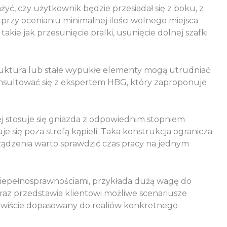
żyć, czy użytkownik będzie przesiadał się z boku, z
rzy ocenianiu minimalnej ilości wolnego miejsca
ie jak przesunięcie pralki, usunięcie dolnej szafki
truktura lub stałe wypukłe elementy mogą utrudniać
nsultować się z ekspertem HBG, który zaproponuje
iej stosuje się gniazda z odpowiednim stopniem
 się poza strefą kąpieli. Taka konstrukcja ogranicza
dzenia warto sprawdzić czas pracy na jednym
 niepełnosprawnościami, przykłada dużą wagę do
az przedstawia klientowi możliwe scenariusze
ywiście dopasowany do realiów konkretnego