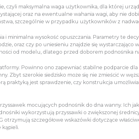
, czyli maksymalna waga użytkownika, dla której urząd
ystającej oraz na ewentualne wahania wagi, aby nie dob
ństwa, szczególnie w przypadku użytkowników z nadwa
a i minimalna wysokość opuszczania. Parametry te decy
dzie, oraz czy po uniesieniu znajdzie się wystarczając
żności od modelu, dlatego przed doborem podnośnika na
atformy. Powinno ono zapewniać stabilne podparcie dla 
y. Zbyt szerokie siedzisko może się nie zmieścić w węż
ą praktyką jest sprawdzenie, czy konstrukcja umożliwi
przyssawek mocujących podnośnik do dna wanny. Ich jak
ośniki wykorzystują przyssawki o zwiększonej średnicy i
G otrzymują szczegółowe wskazówki dotyczące właściwego
kąpieli.