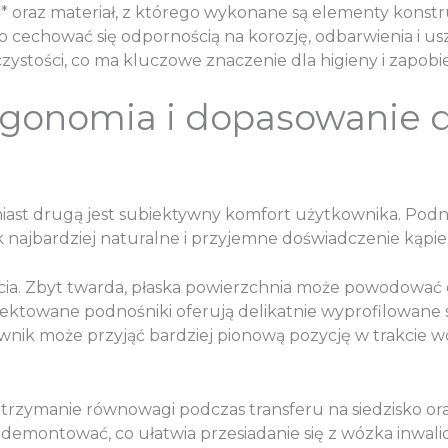
* oraz materiał, z którego wykonane są elementy konstr
o cechować się odpornością na korozję, odbarwienia i u
ystości, co ma kluczowe znaczenie dla higieny i zapobi
rgonomia i dopasowanie d
iast drugą jest subiektywny komfort użytkownika. Podn
 najbardziej naturalne i przyjemne doświadczenie kąpiel
rcia. Zbyt twarda, płaska powierzchnia może powodować o
jektowane podnośniki oferują delikatnie wyprofilowane s
ownik może przyjąć bardziej pionową pozycję w trakcie w
e utrzymanie równowagi podczas transferu na siedzisko or
demontować, co ułatwia przesiadanie się z wózka inwa