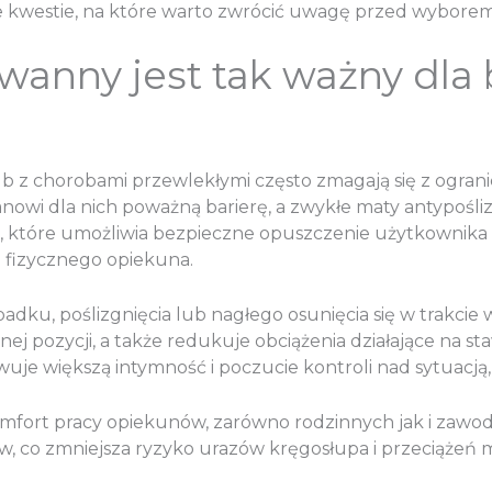
e kwestie, na które warto zwrócić uwagę przed wybor
anny jest tak ważny dla 
ub z chorobami przewlekłymi często zmagają się z ogran
owi dla nich poważną barierę, a zwykłe maty antypośli
, które umożliwia bezpieczne opuszczenie użytkownika
 fizycznego opiekuna.
padku, poślizgnięcia lub nagłego osunięcia się w trakci
nej pozycji, a także redukuje obciążenia działające na s
uje większą intymność i poczucie kontroli nad sytuacj
fort pracy opiekunów, zarówno rodzinnych jak i zawod
o zmniejsza ryzyko urazów kręgosłupa i przeciążeń mięś