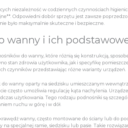
ących niezależność w codziennych czynnościach higieni
acyjne**. Odpowiedni dobór sprzętu jest zawsze poprzed
nie było maksymalnie skuteczne i bezpieczne.
o wanny i ich podstawow
ośników do wanny, które różnią się konstrukcją, spos
stan zdrowia użytkownika, jak i specyfikę pomieszczen
ych czynników przedstawiając różne warianty urządzeń.
 do wanny oparty na siedzisku umieszczanym wewnątrz wa
cie często umożliwia regulację kąta nachylenia. Urządze
zas użytkowania. Tego rodzaju podnośniki są szczególn
aniem ruchu w górę i w dół.
 krawędź wanny, często montowane do ściany lub do po
na specjalnej ramie, siedzisku lub pasie. Takie rozwiąz