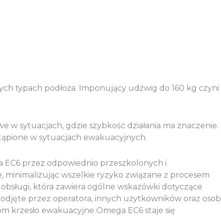
nych typach podłoża. Imponujący udźwig do 160 kg czyni
we w sytuacjach, gdzie szybkość działania ma znaczenie.
stąpione w sytuacjach ewakuacyjnych.
a EC6 przez odpowiednio przeszkolonych i
, minimalizując wszelkie ryzyko związane z procesem
 obsługi, która zawiera ogólne wskazówki dotyczące
podjęte przez operatora, innych użytkowników oraz oso
om krzesło ewakuacyjne Omega EC6 staje się