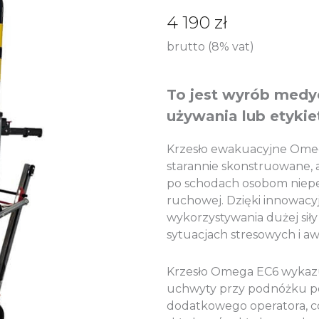
4 190
zł
brutto (8% vat)
To jest wyrób medyc
używania lub etykie
Krzesło ewakuacyjne Omega
starannie skonstruowane,
po schodach osobom niepe
ruchowej. Dzięki innowacyj
wykorzystywania dużej siły 
sytuacjach stresowych i aw
Krzesło Omega EC6 wykazu
uchwyty przy podnóżku po
dodatkowego operatora, c