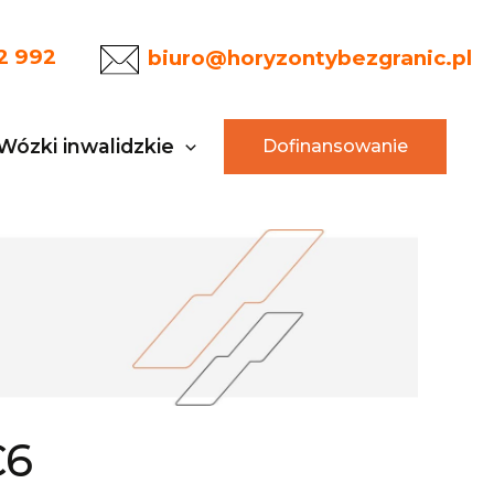
2 992
biuro@horyzontybezgranic.pl
Wózki inwalidzkie
Dofinansowanie
C6