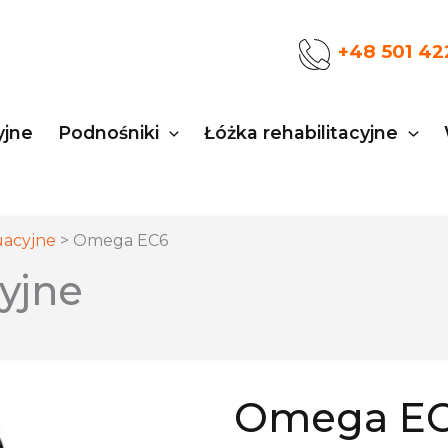
+48 501 42
yjne
Podnośniki
Łóżka rehabilitacyjne
uacyjne
>
Omega EC6
yjne
Omega E