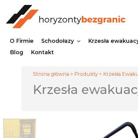
Przejdź
do
treści
O Firmie
Schodołazy
Krzesła ewakuac
Blog
Kontakt
Strona główna
>
Produkty
>
Krzesła Ewak
Krzesła ewakuac