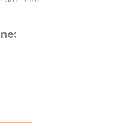
ię każda sekunda.
ne: