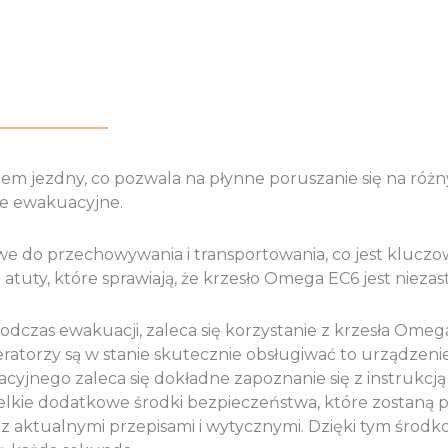
tem jezdny, co pozwala na płynne poruszanie się na róż
ie ewakuacyjne.
we do przechowywania i transportowania, co jest kluczo
tuty, które sprawiają, że krzesło Omega EC6 jest nieza
zas ewakuacji, zaleca się korzystanie z krzesła Omeg
atorzy są w stanie skutecznie obsługiwać to urządzenie
yjnego zaleca się dokładne zapoznanie się z instrukcją
elkie dodatkowe środki bezpieczeństwa, które zostaną 
 aktualnymi przepisami i wytycznymi. Dzięki tym środk