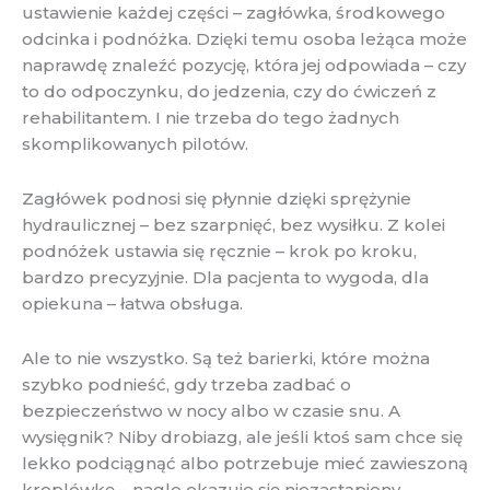
ustawienie każdej części – zagłówka, środkowego
odcinka i podnóżka. Dzięki temu osoba leżąca może
naprawdę znaleźć pozycję, która jej odpowiada – czy
to do odpoczynku, do jedzenia, czy do ćwiczeń z
rehabilitantem. I nie trzeba do tego żadnych
skomplikowanych pilotów.
Zagłówek podnosi się płynnie dzięki sprężynie
hydraulicznej – bez szarpnięć, bez wysiłku. Z kolei
podnóżek ustawia się ręcznie – krok po kroku,
bardzo precyzyjnie. Dla pacjenta to wygoda, dla
opiekuna – łatwa obsługa.
Ale to nie wszystko. Są też barierki, które można
szybko podnieść, gdy trzeba zadbać o
bezpieczeństwo w nocy albo w czasie snu. A
wysięgnik? Niby drobiazg, ale jeśli ktoś sam chce się
lekko podciągnąć albo potrzebuje mieć zawieszoną
kroplówkę – nagle okazuje się niezastąpiony.