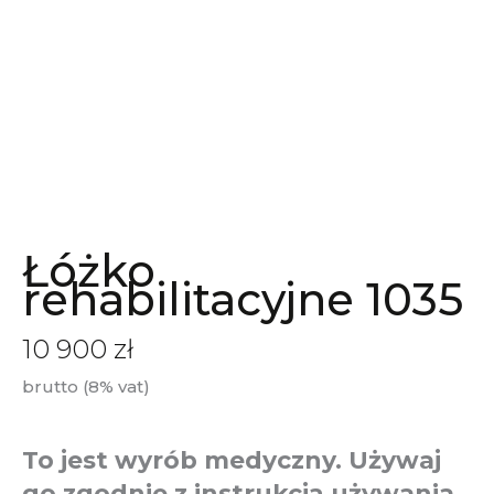
Łóżko
rehabilitacyjne 1035
10 900
zł
brutto (8% vat)
To jest wyrób medyczny. Używaj
go zgodnie z instrukcją używania