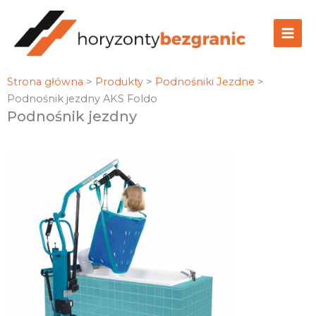
Przejdź
do
treści
Strona główna
>
Produkty
>
Podnośniki Jezdne
>
Podnośnik jezdny AKS Foldo
Podnośnik jezdny