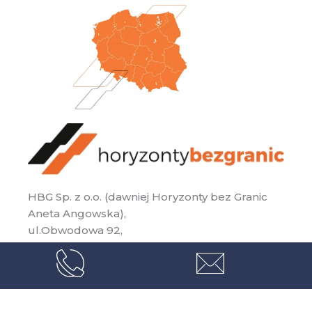
HBG Sp. z o.o. (dawniej Horyzonty bez Granic
Aneta Angowska),
ul.Obwodowa 92,
84-240 Reda
KRS: 0001203307
NIP: 5882540119