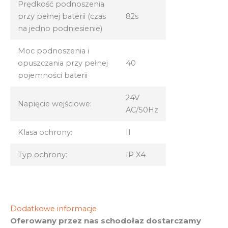
Prędkość podnoszenia
przy pełnej baterii (czas
82s
na jedno podniesienie)
Moc podnoszenia i
opuszczania przy pełnej
40
pojemności baterii
24V
Napięcie wejściowe:
AC/50Hz
Klasa ochrony:
II
Typ ochrony:
IP X4
Dodatkowe informacje
Oferowany przez nas schodołaz dostarczamy