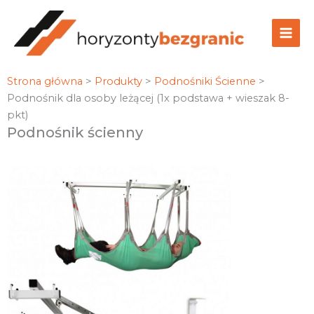
Przejdź
do
treści
Strona główna
>
Produkty
>
Podnośniki Ścienne
>
Podnośnik dla osoby leżącej (1x podstawa + wieszak 8-
pkt)
Podnośnik ścienny