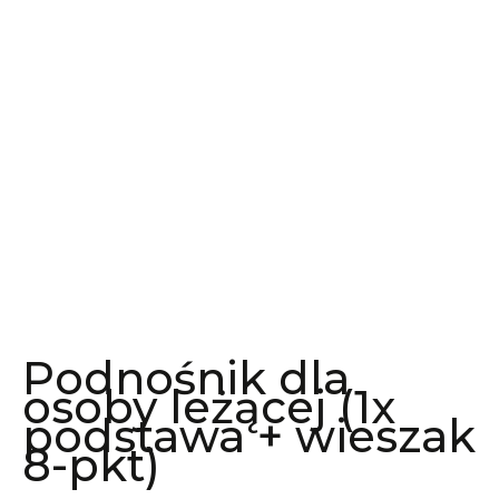
Podnośnik dla
osoby leżącej (1x
podstawa + wieszak
8-pkt)