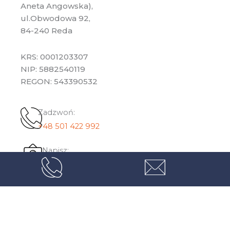
Aneta Angowska),
ul.Obwodowa 92,
84-240 Reda
KRS: 0001203307
NIP: 5882540119
REGON: 543390532
Zadzwoń:
+48 501 422 992
Napisz:
biuro@horyzontybezgranic.pl