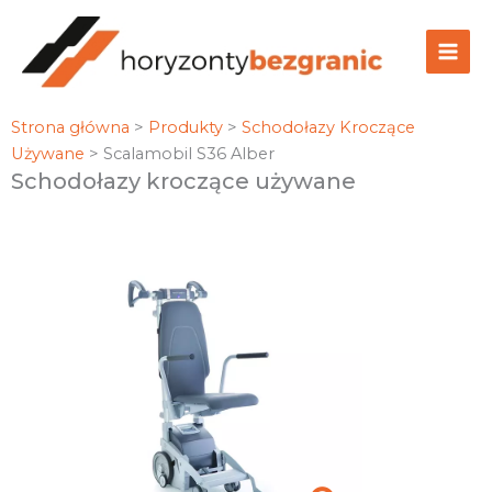
Przejdź
do
treści
Strona główna
>
Produkty
>
Schodołazy Kroczące
Używane
>
Scalamobil S36 Alber
Schodołazy kroczące używane