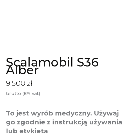
Scalamobil S36
Alber
9 500
zł
brutto (8% vat)
To jest wyrób medyczny. Używaj
go zgodnie z instrukcją używania
lub etykietą