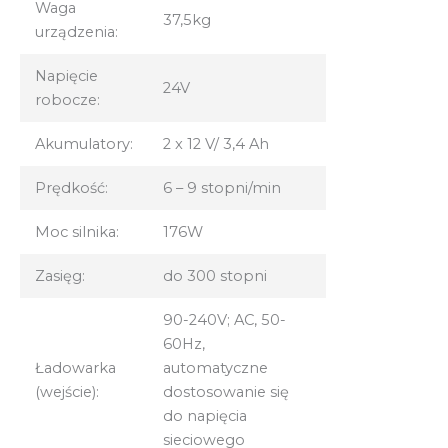
Waga
37,5kg
urządzenia:
Napięcie
24V
robocze:
Akumulatory:
2 x 12 V/ 3,4 Ah
Prędkość:
6 – 9 stopni/min
Moc silnika:
176W
Zasięg:
do 300 stopni
90-240V; AC, 50-
60Hz,
Ładowarka
automatyczne
(wejście):
dostosowanie się
do napięcia
sieciowego