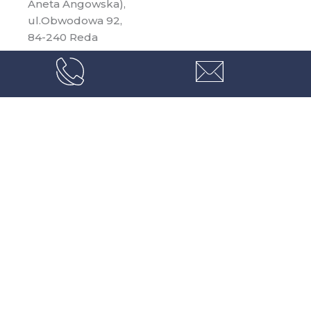
Aneta Angowska),
ul.Obwodowa 92,
84-240 Reda
KRS: 0001203307
NIP: 5882540119
REGON: 543390532
Zadzwoń:
+48 501 422 992
Napisz:
biuro@horyzontybezgranic.pl