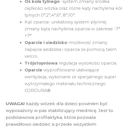
Oś koła tylnego
-system zmiany środka
ciężkości wózka oraz różne kąty nachylenia kół
tylnych 0°,2°,4°,6°, 8°,10°.
Kąt oparcia- unikatowy system płynnej
zmiany kąta nachylenia oparcia w zakresie -7°
+7°
Oparcie i siedzisko
-możliwość zmiany
napięcia siedziska i oparcia za pomocą taśm
velcro.
Trójstopniowa
regulacja wysokości oparcia.
Oparcie
wyprofilowane ułatwiające
wentylację, wykonane ze specjalnego super
wytrzymałego materiału technicznego
CORDURA®
UWAGA!
Każdy wózek dla dzieci powinien być
wyposażony w pas stabilizujący miednicę. Jest to
podstawowa profilaktyka, która pozwala
prawidłowo siedzieć a przede wszystkim