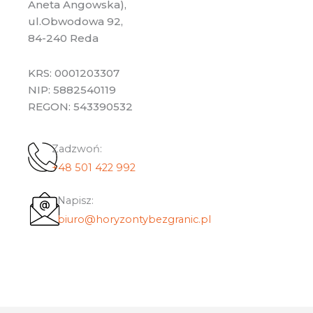
Aneta Angowska),
ul.Obwodowa 92,
84-240 Reda
KRS: 0001203307
NIP: 5882540119
REGON: 543390532
Zadzwoń:
+48 501 422 992
Napisz:
biuro@horyzontybezgranic.pl