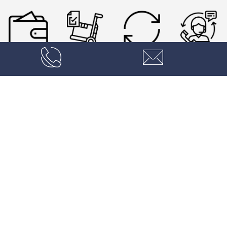
Korzystne
Transport
Dofinansowanie
Fachowe
ceny
towaru
PFRON,
doradztwo
MOPS, PCPR
W naszej ofercie znajdą Państwo bardzo szeroki
asortyment wszelkiego rodzaju urządzeń
likwidujących bariery i ułatwiających codzienne
życie i funkcjonowanie, zarówno w domu jak i
poza nim.