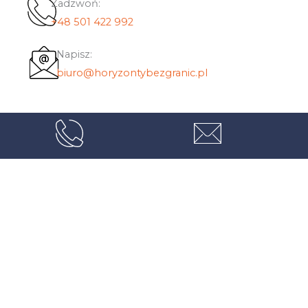
Zadzwoń:
+48 501 422 992
Napisz:
biuro@horyzontybezgranic.pl
Korzystne
Transport
Dofinansowanie
Fachowe
ceny
towaru
PFRON,
doradztwo
MOPS, PCPR