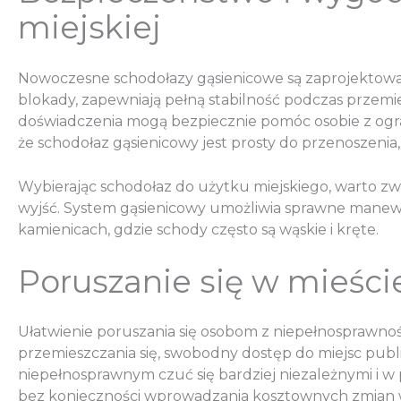
miejskiej
Nowoczesne schodołazy gąsienicowe są zaprojektowan
blokady, zapewniają pełną stabilność podczas przemi
doświadczenia mogą bezpiecznie pomóc osobie z ogran
że schodołaz gąsienicowy jest prosty do przenoszenia
Wybierając schodołaz do użytku miejskiego, warto zw
wyjść. System gąsienicowy umożliwia sprawne manewr
kamienicach, gdzie schody często są wąskie i kręte.
Poruszanie się w mieście
Ułatwienie poruszania się osobom z niepełnosprawnośc
przemieszczania się, swobodny dostęp do miejsc pub
niepełnosprawnym czuć się bardziej niezależnymi i w
bez konieczności wprowadzania kosztownych zmian w i