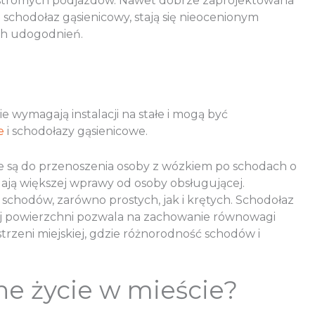
ub stromych podjazdów. Nawet dobrze zaprojektowana
schodołaz gąsienicowy, stają się nieocenionym
ch udogodnień.
 wymagają instalacji na stałe i mogą być
e
i schodołazy gąsienicowe.
ane są do przenoszenia osoby z wózkiem po schodach o
ają większej wprawy od osoby obsługującej.
chodów, zarówno prostych, jak i krętych. Schodołaz
ałej powierzchni pozwala na zachowanie równowagi
rzeni miejskiej, gdzie różnorodność schodów i
ne życie w mieście?