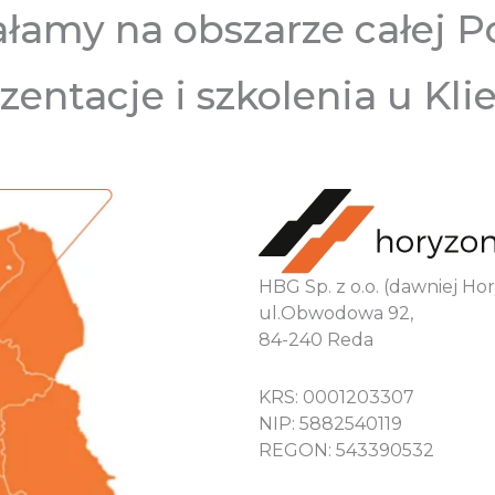
ałamy na obszarze całej Po
zentacje i szkolenia u Kli
HBG Sp. z o.o. (dawniej H
ul.Obwodowa 92,
84-240 Reda
KRS: 0001203307
NIP: 5882540119
REGON: 543390532