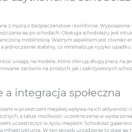
e z myślą o bezpieczeństwie i komforcie. Wyposażone 
eszczania się po schodach. Obsługa schodołazu jest int
iczoną mobilnością. Ważnym aspektem jest również ergo
, a jednocześnie stabilny, co minimalizuje ryzyko upadku
rócić uwagę na modele, które oferują długą pracę na je
owanie zarówno na prostych, jak i zakrzywionych schod
 a integracja społeczna
iami w przestrzeni miejskiej wpływa na ich aktywność i
licznych, a także możliwość uczestniczenia w wydarzen
 pełni uczestniczyć w życiu miejskim. Schodołaz gąsieni
nfrastrukturze. W ten sposób urządzenie to staje się n