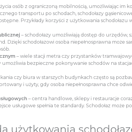
ia osób z ograniczoną mobilnością, umożliwiając im kor
iecznego transportu po schodach, schodołazy gąsienic
ostępne. Przykłady korzyści z użytkowania schodołazu w 
blicznej
– schodołazy umożliwiają dostęp do urzędów, sz
nd. Dzięki schodołazowi osoba niepełnosprawna może sa
osób.
icznym
– wiele stacji metra czy przystanków tramwajowy
 umożliwia bezpieczne pokonywanie schodów na stacjach,
zkania czy biura w starszych budynkach często są pozb
ortowany i użyty, gdy osoba niepełnosprawna chce odw
usługowych
– centra handlowe, sklepy i restauracje cor
iejsce usługowe spełnia te standardy. Schodołaz może 
a użytkowania schodołaz