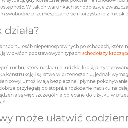
one w sytuacji, gdy konieczne jest pokonanie schodów l
dostępność. W takich warunkach schodołazy, a zwłaszcza 
 swobodne przemieszczanie się i korzystanie z miejski
k działa?
ransportu osób niepełnosprawnych po schodach, które nie
pują w dwóch podstawowych typach:
schodołazy krocząc
cego” ruchu, który naśladuje ludzkie kroki, przystosow
ką konstrukcję i są łatwe w przenoszeniu, jednak wymag
enicowy, umożliwiają bezpieczne i płynne pokonywanie s
 dobrze przylegają do stopni, a rozłożenie nacisku na c
dzenia są więc szczególnie polecane do użytku w przest
ań.
owy może ułatwić codzien