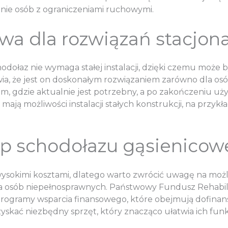
nie osób z ograniczeniami ruchowymi.
ywa dla rozwiązań stacjon
dołaz nie wymaga stałej instalacji, dzięki czemu może 
, że jest on doskonałym rozwiązaniem zarówno dla osób p
am, gdzie aktualnie jest potrzebny, a po zakończeniu
e mają możliwości instalacji stałych konstrukcji, na pr
up schodołazu gąsienico
sokimi kosztami, dlatego warto zwrócić uwagę na możli
dla osób niepełnosprawnych. Państwowy Fundusz Rehabi
rogramy wsparcia finansowego, które obejmują dofinan
ać niezbędny sprzęt, który znacząco ułatwia ich funkc