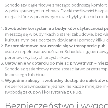
Schodołazy gąsienicowe znacząco podnoszą komfort życ
w pełni sprawnymi ruchowo. Dzięki możliwości bezp
miejsc, które w przeciwnym razie byłyby dla nich nied
Swobodne korzystanie z budynków użyteczności pu
mieszczą się w budynkach o starej zabudowie, bez wi
kulturalnym bez potrzeby dźwigania i pomocy kilku 
Bezproblemowe poruszanie się w transporcie publ
osób z niepełnosprawnościami. Schodołaz gąsienicowy
peronów i wyższych przystanków.
Ułatwienie w dotarciu do miejsc prywatnych
– mies
Schodołaz gąsienicowy może zostać łatwo przetransp
lekarskiego lub biura.
Wygodne zakupy i swobodny dostęp do obiektów 
niepełnosprawnościami, jednak nie każde mniejsze m
swobodą zakupów i korzystania z usług.
Bezpieczeństwo i wygod