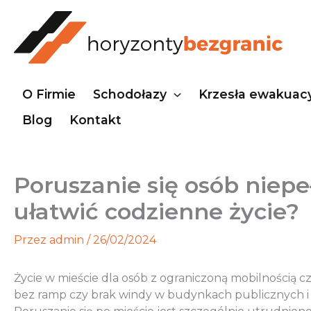
Przejdź
do
treści
O Firmie
Schodołazy
Krzesła ewakuac
Blog
Kontakt
Poruszanie się osób niep
ułatwić codzienne życie?
Przez
admin
/
26/02/2024
Życie w mieście dla osób z ograniczoną mobilnością cz
bez ramp czy brak windy w budynkach publicznych i m