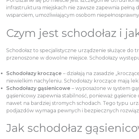
Poruszanie się po mieście jest szczególnie utrudni
infrastruktura miejskach nie zawsze zapewnia pełną 
wsparciem, umożliwiającym osobom niepełnosprawnym
Czym jest schodołaz i ja
Schodołaz to specjalistyczne urządzenie służące do t
przenoszone w dowolne miejsce. Schodołazy wystę
Schodołazy kroczące
– działają na zasadzie „kroczą
niewielkim nachyleniu. Schodołazy kroczące mają lek
Schodołazy gąsienicowe
– wyposażone w system gąsi
gąsienicowy zapewnia stabilność, ponieważ gąsienice
nawet na bardziej stromych schodach. Tego typu urzą
podjazdów wymaga pewnych i bezpiecznych rozwiąz
Jak schodołaz gąsienic