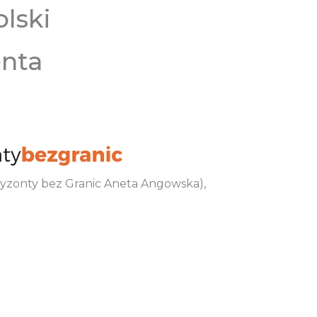
lski
enta
oryzonty bez Granic Aneta Angowska),