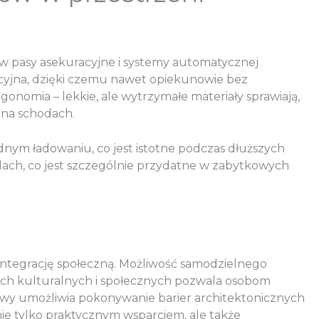
w pasy asekuracyjne i systemy automatycznej
uicyjna, dzięki czemu nawet opiekunowie bez
nomia – lekkie, ale wytrzymałe materiały sprawiają,
 na schodach.
dnym ładowaniu, co jest istotne podczas dłuższych
ach, co jest szczególnie przydatne w zabytkowych
 integrację społeczną. Możliwość samodzielnego
iach kulturalnych i społecznych pozwala osobom
cowy umożliwia pokonywanie barier architektonicznych
ie tylko praktycznym wsparciem, ale także