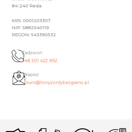
84-240 Reda
KRS: 0001203307
NIP: 5882540119
REGON: 543390532
Zadzwoń:
+48 501 422 992
Napisz:
biuro@horyzontybezgranic.pl