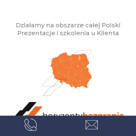
Działamy na obszarze całej Polski
Prezentacje i szkolenia u Klienta
HBG Sp. z o.o. (dawniej Horyzonty bez Granic