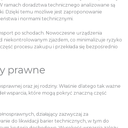
 W ramach doradztwa technicznego analizowane są
zki. Dzięki temu możliwe jest zaproponowanie
zeństwa i normami technicznymi.
ransport po schodach. Nowoczesne urządzenia
ed niekontrolowanym zjazdem, co minimalizuje ryzyko
część procesu zakupu i przekłada się bezpośrednio
wy prawne
sprawnej oraz jej rodziny. Właśnie dlatego tak ważne
ódeł wsparcia, które mogą pokryć znaczną część
nosprawnych, działający zazwyczaj za
e do likwidacji barier technicznych, w tym do
ącym kryteria dochodowe. Wysokość wsparcia zależy