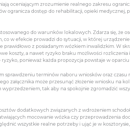
iają oceniającym zrozumienie realnego zakresu ograni
w ogranicza dostęp do rehabilitacji, opieki medycznej, 
osowanego do warunków lokalowych. Zdarza się, że os
co w efekcie prowadzi do sytuacji, w której urządzenie n
je prawidłowo z posiadanym wózkiem inwalidzkim. W s
 koszty, a nawet ryzyko braku możliwości rozliczenia in
ryzyko, ponieważ każda propozycja powstaje w oparciu o 
 sprawdzeniu terminów naboru wniosków oraz czasu n
ego załącznika może przesunąć złożenie wniosku na kol
m wyprzedzeniem, tak aby na spokojnie zgromadzić ws
osztów dodatkowych związanych z wdrożeniem schodoła
atwiających mocowanie wózka czy przeprowadzenia doda
ędnić wszystkie realne potrzeby i ująć je w kosztorysie,