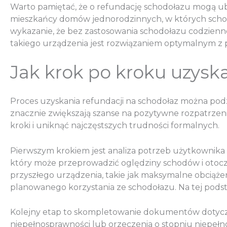
Warto pamiętać, że o refundację schodołazu mogą ub
mieszkańcy domów jednorodzinnych, w których schod
wykazanie, że bez zastosowania schodołazu codzienne
takiego urządzenia jest rozwiązaniem optymalnym z
Jak krok po kroku uzysk
Proces uzyskania refundacji na schodołaz można pod
znacznie zwiększają szanse na pozytywne rozpatrze
kroki i uniknąć najczęstszych trudności formalnych.
Pierwszym krokiem jest analiza potrzeb użytkownika
który może przeprowadzić oględziny schodów i otoc
przyszłego urządzenia, takie jak maksymalne obciążen
planowanego korzystania ze schodołazu. Na tej podst
Kolejny etap to skompletowanie dokumentów dotycząc
niepełnosprawności lub orzeczenia o stopniu niepeł