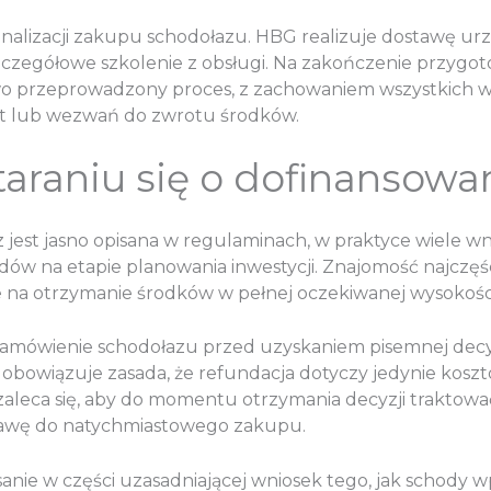
inalizacji zakupu schodołazu. HBG realizuje dostawę 
zczegółowe szkolenie z obsługi. Na zakończenie przygo
idłowo przeprowadzony proces, z zachowaniem wszystk
ekt lub wezwań do zwrotu środków.
taraniu się o dofinansowan
 jest jasno opisana w regulaminach, w praktyce wiele 
dów na etapie planowania inwestycji. Znajomość najczęś
e na otrzymanie środków w pełnej oczekiwanej wysokośc
amówienie schodołazu przed uzyskaniem pisemnej decyz
 obowiązuje zasada, że refundacja dotyczy jedynie kosz
aleca się, aby do momentu otrzymania decyzji traktować 
stawę do natychmiastowego zakupu.
anie w części uzasadniającej wniosek tego, jak schody