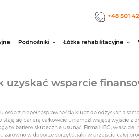
+48 501 4
yjne
Podnośniki
Łóżka rehabilitacyjne
ak uzyskać wsparcie finans
lu osób z niepełnosprawnością klucz do odzyskania samod
ają się barierą całkowicie uniemożliwiającą wyjście z
 tę barierę skutecznie usunąć. Firma HBG, właściciel m
c zarówno w doborze sprzętu, jak i w przejściu całej pr