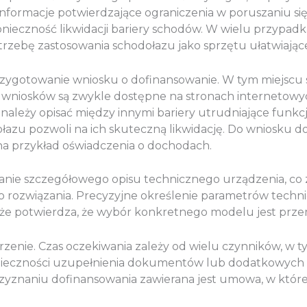
nformacje potwierdzające ograniczenia w poruszaniu się
onieczność likwidacji bariery schodów. W wielu przypa
otrzebę zastosowania schodołazu jako sprzętu ułatwiają
otowanie wniosku o dofinansowanie. W tym miejscu sz
 wniosków są zwykle dostępne na stronach internetow
ależy opisać między innymi bariery utrudniające funkc
łazu pozwoli na ich skuteczną likwidację. Do wniosku d
 na przykład oświadczenia o dochodach.
anie szczegółowego opisu technicznego urządzenia, co 
 rozwiązania. Precyzyjne określenie parametrów tech
kże potwierdza, że wybór konkretnego modelu jest prze
rzenie. Czas oczekiwania zależy od wielu czynników, w 
onieczności uzupełnienia dokumentów lub dodatkowych w
rzyznaniu dofinansowania zawierana jest umowa, w które