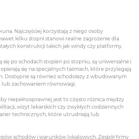
na. Najczęściej korzystają z niego osoby
awet kilku stopni stanowi realne zagrożenie dla
tałych konstrukcji takich jak windy czy platformy.
się po schodach stopień po stopniu, są uniwersalne i
pierają się na specjalnych taśmach, które przylegają
ych. Dostępne są również schodołazy z wbudowanym
em lub zachowaniem równowagi.
oby niepełnosprawnej jest to często różnica między
itacji, wizyt lekarskich czy zwykłych codziennych
rier technicznych, które utrudniają lub
ypów schodów i warunków lokalowych. Zespół firmy