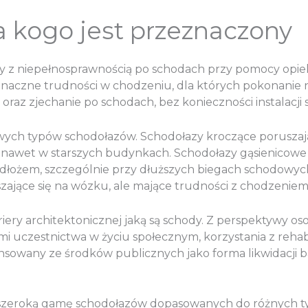
a kogo jest przeznaczony
 z niepełnosprawnością po schodach przy pomocy opieku
znaczne trudności w chodzeniu, dla których pokonanie n
az zjechanie po schodach, bez konieczności instalacji s
wych typów schodołazów. Schodołazy kroczące poruszają 
 nawet w starszych budynkach. Schodołazy gąsienicowe o
 podłożem, szczególnie przy dłuższych biegach schodow
uszające się na wózku, ale mające trudności z chodzeni
iery architektonicznej jaką są schody. Z perspektywy os
uczestnictwa w życiu społecznym, korzystania z rehabil
sowany ze środków publicznych jako forma likwidacji ba
e szeroką gamę schodołazów dopasowanych do różnych t