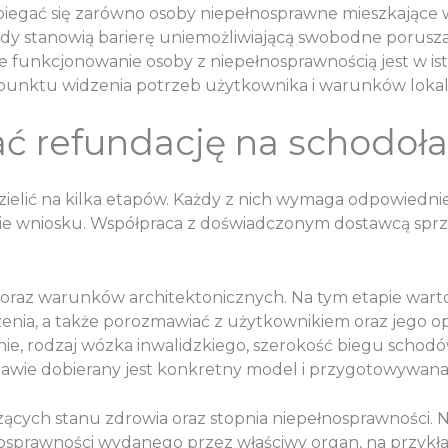
iegać się zarówno osoby niepełnosprawne mieszkające w
y stanowią barierę uniemożliwiającą swobodne porusza
 funkcjonowanie osoby z niepełnosprawnością jest w is
 punktu widzenia potrzeb użytkownika i warunków loka
ać refundację na schodoła
zielić na kilka etapów. Każdy z nich wymaga odpowiedni
nie wniosku. Współpraca z doświadczonym dostawcą spr
 oraz warunków architektonicznych. Na tym etapie wart
zenia, a także porozmawiać z użytkownikiem oraz jego
ie, rodzaj wózka inwalidzkiego, szerokość biegu schodów
awie dobierany jest konkretny model i przygotowywana 
ych stanu zdrowia oraz stopnia niepełnosprawności. Ni
nosprawności wydanego przez właściwy organ, na przykła