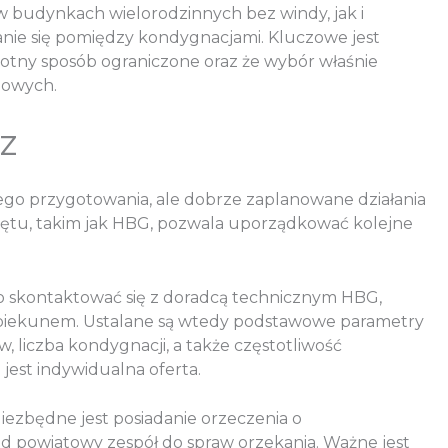
 budynkach wielorodzinnych bez windy, jak i
nie się pomiędzy kondygnacjami. Kluczowe jest
totny sposób ograniczone oraz że wybór właśnie
lowych.
z
ego przygotowania, ale dobrze zaplanowane działania
zętu, takim jak HBG, pozwala uporządkować kolejne
o skontaktować się z doradcą technicznym HBG,
 opiekunem. Ustalane są wtedy podstawowe parametry
, liczba kondygnacji, a także częstotliwość
jest indywidualna oferta.
ezbędne jest posiadanie orzeczenia o
d powiatowy zespół do spraw orzekania. Ważne jest