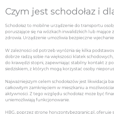
Czym jest schodołaz i dl
Schodołaz to mobilne urządzenie do transportu osoby
poruszające się na wózkach inwalidzkich lub mające 
zdrowia. Urządzenie umożliwia bezpieczne wjechanie or
W zależności od potrzeb wyróżnia się kilka podstawo
dobrze radzą sobie na większości klatek schodowych,
do krawędzi stopni, zapewniając stabilny kontakt z
siedziskiem, z których mogą korzystać osoby niepor
Najważniejszym celem schodołazów jest likwidacja bar
całkowitym zamknięciem w mieszkaniu a możliwościami 
aktywności. Z tego względu schodołaz może być finan
uniemożliwiają funkcjonowanie.
HBG, poprzez stronę horyzontybezgranic.pl, oferuj