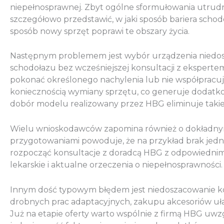
niepełnosprawnej. Zbyt ogólne sformułowania utrudn
szczegółowo przedstawić, w jaki sposób bariera schodó
sposób nowy sprzęt poprawi te obszary życia.
Następnym problemem jest wybór urządzenia niedost
schodołazu bez wcześniejszej konsultacji z ekspertem, 
pokonać określonego nachylenia lub nie współpracu
koniecznością wymiany sprzętu, co generuje dodatkowe
dobór modelu realizowany przez HBG eliminuje takie 
Wielu wnioskodawców zapomina również o dokładnym
przygotowaniami powoduje, że na przykład brak jedn
rozpocząć konsultacje z doradcą HBG z odpowiedni
lekarskie i aktualne orzeczenia o niepełnosprawności.
Innym dość typowym błędem jest niedoszacowanie k
drobnych prac adaptacyjnych, zakupu akcesoriów uł
Już na etapie oferty warto wspólnie z firmą HBG uwzgl