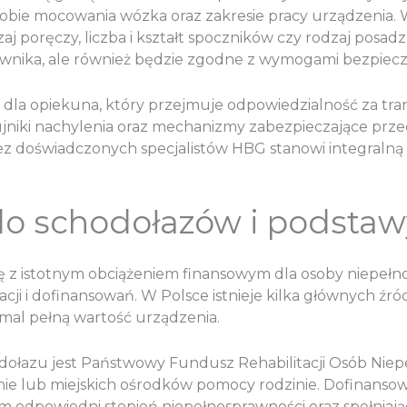
bie mocowania wózka oraz zakresie pracy urządzenia.
j poręczy, liczba i kształt spoczników czy rodzaj posad
tkownika, ale również będzie zgodne z wymogami bezpiec
zu dla opiekuna, który przejmuje odpowiedzialność za t
jniki nachylenia oraz mechanizmy zabezpieczające prz
z doświadczonych specjalistów HBG stanowi integralną 
do schodołazów i podsta
ę z istotnym obciążeniem finansowym dla osoby niepełno
ji i dofinansowań. W Polsce istnieje kilka głównych źr
mal pełną wartość urządzenia.
azu jest Państwowy Fundusz Rehabilitacji Osób Niepeł
lub miejskich ośrodków pomocy rodzinie. Dofinansowani
 odpowiedni stopień niepełnosprawności oraz spełniaj