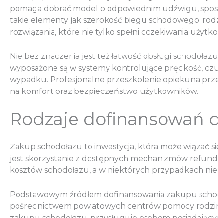
pomaga dobrać model o odpowiednim udźwigu, sposo
takie elementy jak szerokość biegu schodowego, rodza
rozwiązania, które nie tylko spełni oczekiwania uży
Nie bez znaczenia jest też łatwość obsługi schodoła
wyposażone są w systemy kontrolujące prędkość, czu
wypadku. Profesjonalne przeszkolenie opiekuna prze
na komfort oraz bezpieczeństwo użytkowników.
Rodzaje dofinansowań 
Zakup schodołazu to inwestycja, która może wiązać si
jest skorzystanie z dostępnych mechanizmów refundac
kosztów schodołazu, a w niektórych przypadkach nie
Podstawowym źródłem dofinansowania zakupu schodoł
pośrednictwem powiatowych centrów pomocy rodzinie 
zakupu schodołazu, przysługuje osobom posiadającym