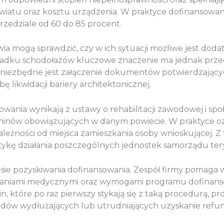
wiatu oraz kosztu urządzenia. W praktyce dofinansow
rzedziale od 60 do 85 procent.
mogą sprawdzić, czy w ich sytuacji możliwe jest dod
u schodołazów kluczowe znaczenie ma jednak przede w
niezbędne jest załączenie dokumentów potwierdzającyc
 likwidacji bariery architektonicznej.
ania wynikają z ustawy o rehabilitacji zawodowej i spo
minów obowiązujących w danym powiecie. W praktyce ozn
leżności od miejsca zamieszkania osoby wnioskującej. Z
ktykę działania poszczególnych jednostek samorządu ter
sie pozyskiwania dofinansowania. Zespół firmy pomaga
niami medycznymi oraz wymogami programu dofinansow
in, które po raz pierwszy stykają się z taką procedurą,
ędów wydłużających lub utrudniających uzyskanie refun