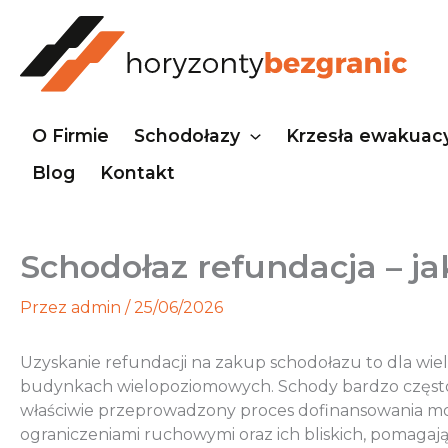
Przejdź
do
treści
O Firmie
Schodołazy
Krzesła ewakuac
Blog
Kontakt
Schodołaz refundacja – j
Przez
admin
/
25/06/2026
Uzyskanie refundacji na zakup schodołazu to dla wie
budynkach wielopoziomowych. Schody bardzo często st
właściwie przeprowadzony proces dofinansowania mogą
ograniczeniami ruchowymi oraz ich bliskich, pomagają