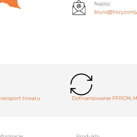
Napisz:
biuro@horyzonty
ransport towaru
Dofinansowanie PFRON, 
nformacje
Produkty