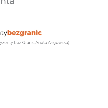
enta
oryzonty bez Granic Aneta Angowska),