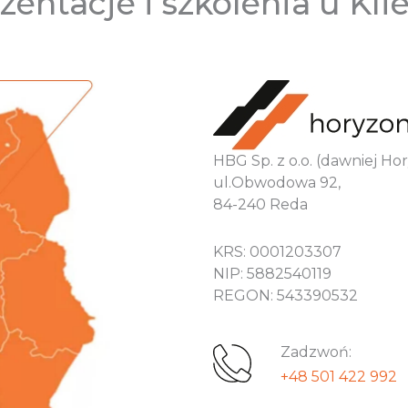
zentacje i szkolenia u Kli
HBG Sp. z o.o. (dawniej H
ul.Obwodowa 92,
84-240 Reda
KRS: 0001203307
NIP: 5882540119
REGON: 543390532
Zadzwoń:
+48 501 422 992