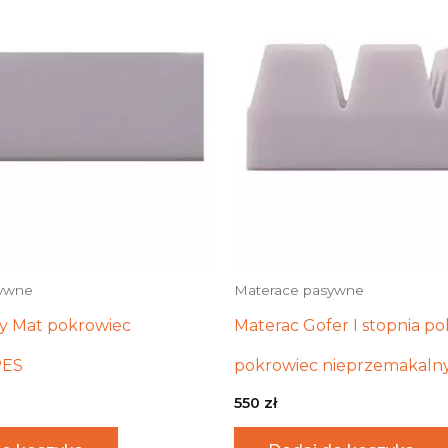
sywne
Materace pasywne
y Mat pokrowiec
Materac Gofer I stopnia p
PES
pokrowiec nieprzemakaln
550
zł