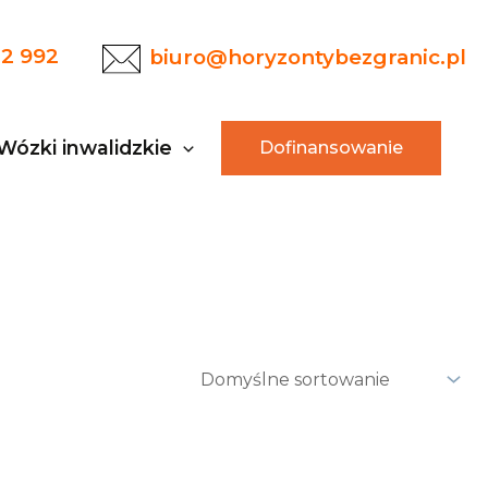
22 992
biuro@horyzontybezgranic.pl
Wózki inwalidzkie
Dofinansowanie