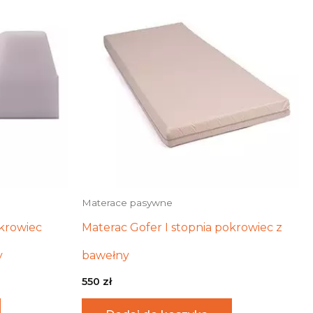
Materace pasywne
okrowiec
Materac Gofer I stopnia pokrowiec z
y
bawełny
550
zł