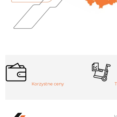
Korzystne ceny
T
I