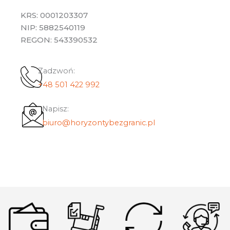
KRS: 0001203307
NIP: 5882540119
REGON: 543390532
Zadzwoń:
+48 501 422 992
Napisz:
biuro@horyzontybezgranic.pl