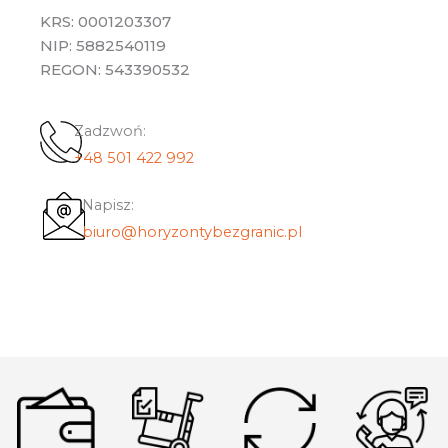
KRS: 0001203307
NIP: 5882540119
REGON: 543390532
Zadzwoń:
+48 501 422 992
Napisz:
biuro@horyzontybezgranic.pl