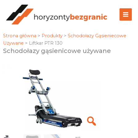
Przejdź
do
treści
Strona główna
>
Produkty
>
Schodołazy Gąsieniecowe
Używane
>
Liftkar PTR 130
Schodołazy gąsienicowe używane