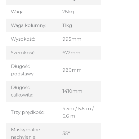
Waga:
28kg
Waga kolumny:
11kg
Wysokość:
995mm
Szerokość:
672mm
Długość
980mm
podstawy:
Długość
1410mm
całkowita:
4,5m / 5.5 m /
Trzy prędkości:
6.6 m
Maskymalne
35°
nachylenie: