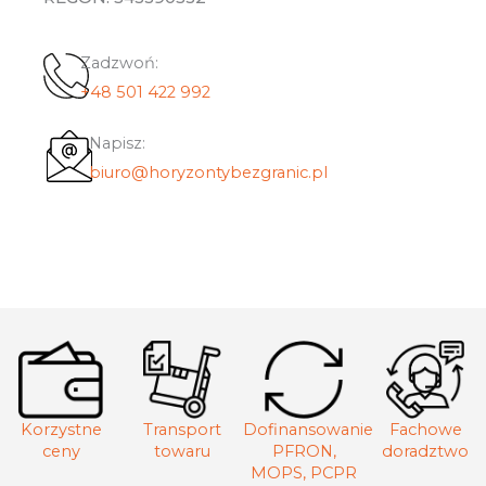
Zadzwoń:
+48 501 422 992
Napisz:
biuro@horyzontybezgranic.pl
Korzystne
Transport
Dofinansowanie
Fachowe
ceny
towaru
PFRON,
doradztwo
MOPS, PCPR