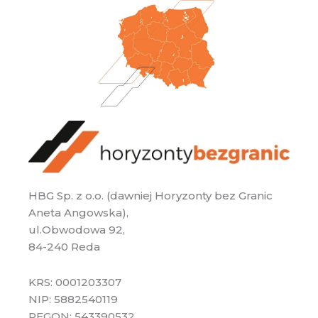
HBG Sp. z o.o. (dawniej Horyzonty bez Granic
Aneta Angowska),
ul.Obwodowa 92,
84-240 Reda
KRS: 0001203307
NIP: 5882540119
REGON: 543390532