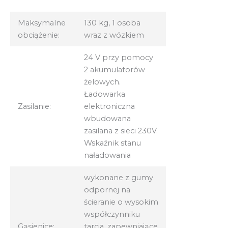
Maksymalne
130 kg, 1 osoba
obciążenie:
wraz z wózkiem
24 V przy pomocy
2 akumulatorów
żelowych.
Ładowarka
Zasilanie:
elektroniczna
wbudowana
zasilana z sieci 230V.
Wskaźnik stanu
naładowania
wykonane z gumy
odpornej na
ścieranie o wysokim
współczynniku
Gąsienice:
tarcia, zapewniające