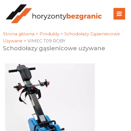
Przejdź
do
treści
Strona główna
>
Produkty
>
Schodołazy Gąsieniecowe
Używane
>
VIMEC T09 ROBY
Schodołazy gąsienicowe używane