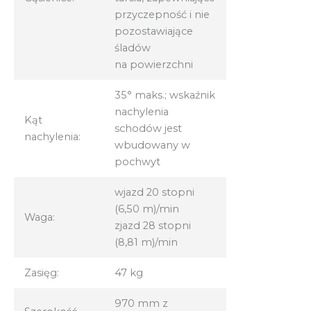
przyczepność i nie
pozostawiające
śladów
na powierzchni
35° maks.; wskaźnik
nachylenia
Kąt
schodów jest
nachylenia:
wbudowany w
pochwyt
wjazd 20 stopni
(6,50 m)/min
Waga:
zjazd 28 stopni
(8,81 m)/min
Zasięg:
47 kg
970 mm z