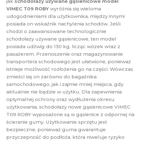
jak
schodołazy używane gąsienicowe model
VIMEC T09 ROBY
wyróżnia się wieloma
udogodnieniami dla użytkownika, między innymi
posiada on wskaźnik nachylenia schodów. Jeśli
chodzi o zaawansowane technologicznie
schodołazy używane gąsienicowe, ten model
posiada udźwig do 130 kg, licząc wózek wraz z
pasażerem. Przenoszenie oraz magazynowanie
transportera schodowego jest ułatwione, ponieważ
istnieje możliwość rozłożenia go na części. Wówczas
zmieści się on zarówno do bagażnika
samochodowego, jak i zajmie mniej miejsca, gdy
aktualnie nie będzie w użytku. Dla zapewnienia
optymalnej ochrony oraz wydłużenia okresu
użytkowania, schodołazy nowe gąsienicowe VIMEC
T09 ROBY wyposażone są w gąsienice z odpornej na
ścieranie gumy. Użytkowanie sprzętu jest
bezpieczne, ponieważ guma gwarantuje
przyczepność do podłoża, która niweluje ryzyko