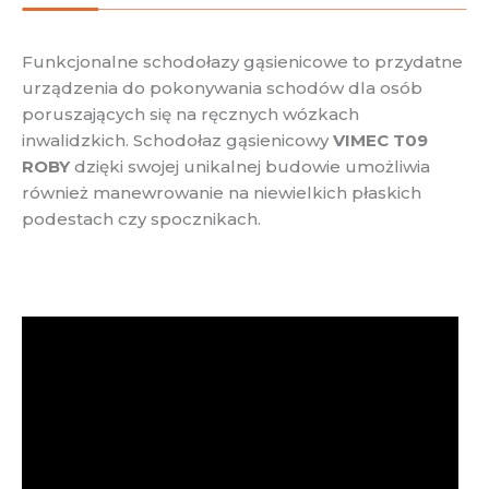
Funkcjonalne schodołazy gąsienicowe to przydatne
urządzenia do pokonywania schodów dla osób
poruszających się na ręcznych wózkach
inwalidzkich. Schodołaz gąsienicowy
VIMEC T09
ROBY
dzięki swojej unikalnej budowie umożliwia
również manewrowanie na niewielkich płaskich
podestach czy spocznikach.