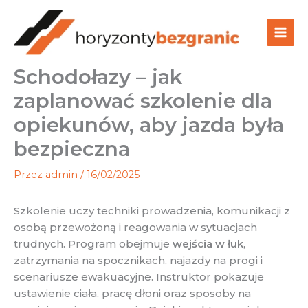
Przejdź
do
treści
Schodołazy – jak
zaplanować szkolenie dla
opiekunów, aby jazda była
bezpieczna
Przez
admin
/
16/02/2025
Szkolenie uczy techniki prowadzenia, komunikacji z
osobą przewożoną i reagowania w sytuacjach
trudnych. Program obejmuje
wejścia w łuk
,
zatrzymania na spocznikach, najazdy na progi i
scenariusze ewakuacyjne. Instruktor pokazuje
ustawienie ciała, pracę dłoni oraz sposoby na