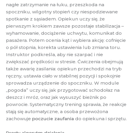
nagłe zatrzymanie na łuku, przeszkoda na
spoczniku, wilgotny stopień czy niespodziewane
spotkanie z sąsiadem. Opiekun uczy się, że
pierwszym krokiem zawsze pozostaje stabilizacja –
wyhamowanie, dociążenie uchwytu, komunikat do
pasażera. Potem ocenia kąt i wybiera akcję: cofnięcie
o pół stopnia, korekta ustawienia lub zmiana toru.
Instruktor podkreśla, aby nie szarpać i nie
zwiększać prędkości w stresie. Ćwiczenia obejmują
także awarię zasilania: opiekun przechodzi na tryb
ręczny, ustawia ciało w stabilnej pozycji i spokojnie
sprowadza urządzenie do spoczniku. W module
„pogoda” uczy się, jak przygotować schodołaz na
deszcz i mróz, oraz jak wysuszyć bieżnik po
powrocie. Systematyczny trening sprawia, że reakcje
stają się automatyczne, a osoba przewożona
zachowuje
poczucie zaufania
do opiekuna i sprzętu.
Prosty algorytm działania