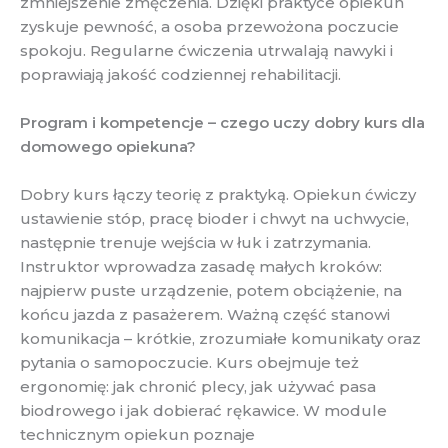
zmniejszenie zmęczenia. Dzięki praktyce opiekun
zyskuje pewność, a osoba przewożona poczucie
spokoju. Regularne ćwiczenia utrwalają nawyki i
poprawiają jakość codziennej rehabilitacji.
Program i kompetencje – czego uczy dobry kurs dla
domowego opiekuna?
Dobry kurs łączy teorię z praktyką. Opiekun ćwiczy
ustawienie stóp, pracę bioder i chwyt na uchwycie,
następnie trenuje wejścia w łuk i zatrzymania.
Instruktor wprowadza zasadę małych kroków:
najpierw puste urządzenie, potem obciążenie, na
końcu jazda z pasażerem. Ważną część stanowi
komunikacja – krótkie, zrozumiałe komunikaty oraz
pytania o samopoczucie. Kurs obejmuje też
ergonomię: jak chronić plecy, jak używać pasa
biodrowego i jak dobierać rękawice. W module
technicznym opiekun poznaje