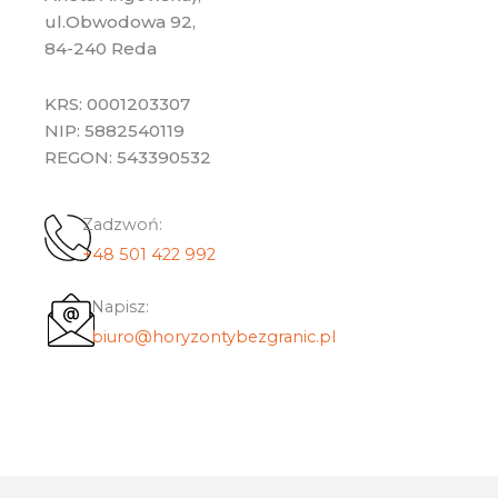
ul.Obwodowa 92,
84-240 Reda
KRS: 0001203307
NIP: 5882540119
REGON: 543390532
Zadzwoń:
+48 501 422 992
Napisz:
biuro@horyzontybezgranic.pl